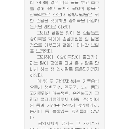
여 가마에 넣은 다음 물을 붓고 후추
를 넣어 끓인 국인데 평양의 명물로
전국적으로 소문나 평양사람들은 귀
한 손님을 맞이하면 숭어국을 대접하
는것을 례의로 여겼다.
그리고 평양을 찾아 온 손님들도
숭어국을 먹어야 손님대접을 잘 받은
것으로 여겼으며 평양에 다녀간 보람
을 느끼였다.
그리하여 《숭어국맛이 좋던가》
라는 말이 평양을 다녀 온 사람을 만
나서 하는 첫 인사말로 통용되기까지
하였다.
이밖에도 평양지방에는 가루음식
으로서 쟁반국수, 만두국, 노치 등과
고기료리인 어북쟁반, 순안불고기 그
리고 물고기료리로서 어죽, 주암잉어
찜 등과 저장음식으로서 평양백김치,
동치미 등 특색있는 료리들이 많았
다.
평양지방의 료리는 그 가지수가