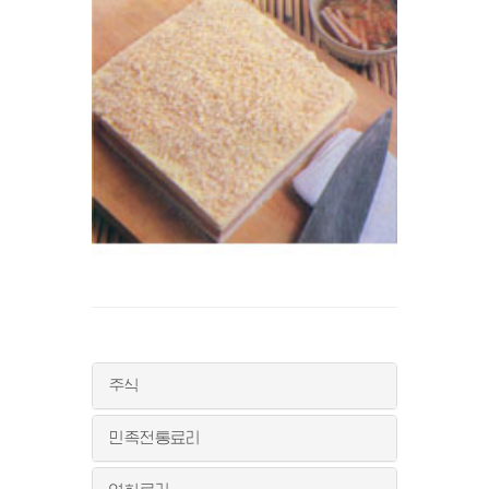
주식
민족전통료리