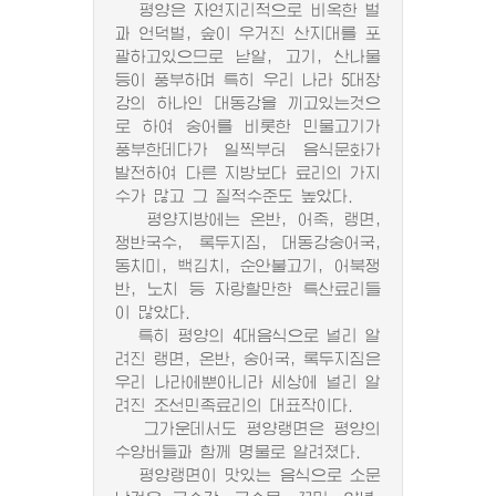
평양은 자연지리적으로 비옥한 벌
과 언덕벌, 숲이 우거진 산지대를 포
괄하고있으므로 낟알, 고기, 산나물
등이 풍부하며 특히 우리 나라 5대장
강의 하나인 대동강을 끼고있는것으
로 하여 숭어를 비롯한 민물고기가
풍부한데다가 일찍부터 음식문화가
발전하여 다른 지방보다 료리의 가지
수가 많고 그 질적수준도 높았다.
평양지방에는 온반, 어죽, 랭면,
쟁반국수, 록두지짐, 대동강숭어국,
동치미, 백김치, 순안불고기, 어북쟁
반, 노치 등 자랑할만한 특산료리들
이 많았다.
특히 평양의 4대음식으로 널리 알
려진 랭면, 온반, 숭어국, 록두지짐은
우리 나라에뿐아니라 세상에 널리 알
려진 조선민족료리의 대표작이다.
그가운데서도 평양랭면은 평양의
수양버들과 함께 명물로 알려졌다.
평양랭면이 맛있는 음식으로 소문