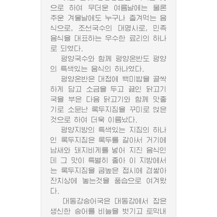
으로 하여 무더운 여름날에는 물론
추운 겨울날에도 누구나 즐겨먹는 음
식으로, 조선국수의 대명사로, 민족
음식을 대표하는 우수한 료리의 하나
로 되였다.
평양국수와 함께 평양온반도 평양
의 특색있는 음식의 하나였다.
평양온반은 대접에 백미밥을 골싹
하게 담고 소금을 두고 끓인 닭고기
국을 부은 다음 닭고기와 함께 맛좋
기로 소문난 록두지짐을 꾸미로 얹은
것으로 하여 더욱 이름났다.
평양지방의 특색있는 지짐의 하나
인 록두지짐은 록두를 갈아서 거기에
남새와 돼지비게를 넣어 지진 음식인
데 그 맛이 특별히 좋아 이 지방에서
는 록두지짐을 굽높은 접시에 겹쌓아
잔치상에 놓는것을 풍습으로 여겨왔
다.
대동강숭어국은 대동강에서 잡은
생신한 숭어를 비늘을 벗기고 토막내