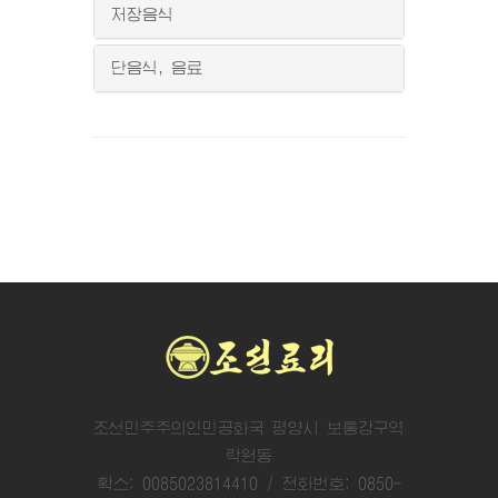
저장음식
단음식, 음료
조선민주주의인민공화국 평양시 보통강구역
락원동
확스: 0085023814410 / 전화번호: 0850-