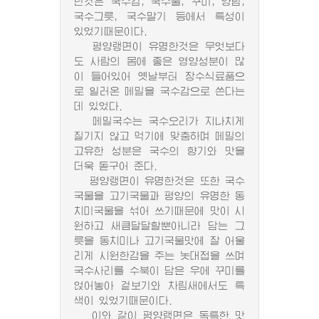
난것은 국수감, 국수물, 꾸미, 양념,
국수그릇, 국수말기 등에서 특성이
있었기때문이다.
평양랭면이 유명한것은 무엇보다
도 사람의 몸에 좋은 영양성분이 많
이 들어있어 옛날부터 장수식료품으
로 일러온 메밀을 국수감으로 쓴다는
데 있었다.
메밀국수는 국수오리가 지나치게
질기지 않고 먹기에 맞춤하며 메밀의
고유한 성분은 국수의 향기와 맛을
더욱 돋구어 준다.
평양랭면이 유명한것은 또한 국수
국물을 고기국물과 평양의 유명한 동
치미국물을 섞어 쓰기때문에 맛이 시
원하고 새큼달달할뿐아니라 담는 그
릇을 동치미나 고기국물맛에 잘 어울
리게 시원한감을 주는 놋대접을 쓰며
국수사리를 수북이 담은 우에 꾸미를
얹어놓아 겉보기와 차림새에서도 특
색이 있었기때문이다.
이와 같이 평양랭면은 독특한 맛