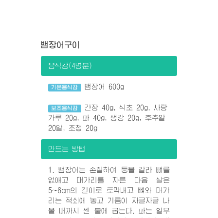
뱀장어구이
음식감(4명분)
뱀장어 600g
기본음식감
간장 40g, 식초 20g, 사탕
보조음식감
가루 20g, 파 40g, 생강 20g, 후추알
20알, 조청 20g
만드는 방법
1. 뱀장어는 손질하여 등을 갈라 뼈를
없애고 대가리를 자른 다음 살은
5~6cm의 길이로 토막내고 뼈와 대가
리는 적쇠에 놓고 기름이 자글자글 나
올 때까지 센 불에 굽는다. 파는 일부