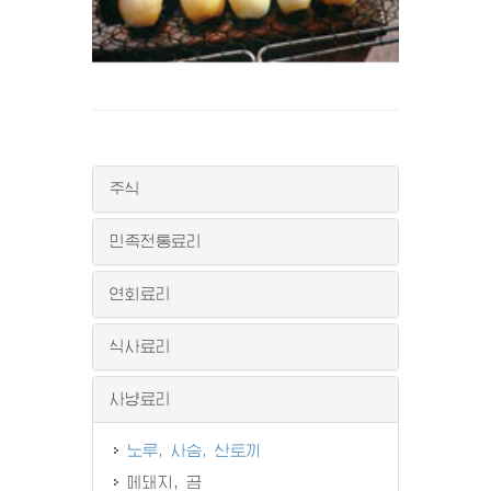
주식
민족전통료리
연회료리
식사료리
사냥료리
노루, 사슴, 산토끼
메돼지, 곰