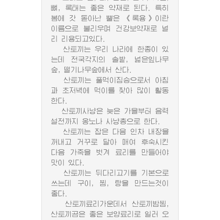
뼈, 록태는 좋은 약재로 된다. 특히
봄에 갓 돋아난 뿔은 《록용》이란
이름으로 불리우며 건강보약재로 널
리 리용되고있다.
산토끼는 우리 나라에 한종이 있
는데 전국각지의 솔밭, 넓은잎나무
숲, 떨기나무숲에서 산다.
산토끼는 풀먹이짐승으로서 아침
과 초저녁에 먹이를 찾아 많이 활동
한다.
산토끼사냥은 늦은 가을부터 음력
설전까지 옹노나 사냥총으로 한다.
산토끼는 잡은 다음 인차 내장을
꺼내고 거꾸로 달아 매여 후숙시킨
다음 가죽을 벗겨 료리를 만들어야
맛이 있다.
산토끼는 뒤다리고기를 기본으로
쓰는데 구이, 찜, 탕을 만드는것이
좋다.
산토끼료리가운데서 산토끼밤찜,
산토끼곰은 좋은 보양료리로 일러 오