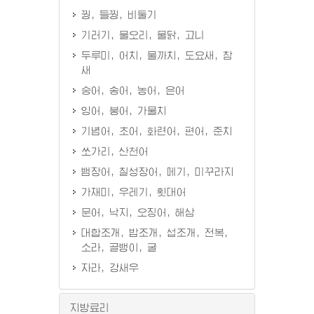
꿩, 들꿩, 비둘기
기러기, 물오리, 물닭, 고니
두루미, 어치, 물까치, 도요새, 참
새
숭어, 송어, 농어, 은어
잉어, 붕어, 가물치
기념어, 초어, 화련어, 편어, 준치
쏘가리, 산천어
뱀장어, 칠성장어, 메기, 미꾸라지
가재미, 우레기, 횟대어
문어, 낙지, 오징어, 해삼
대합조개, 밥조개, 섭조개, 전복,
소라, 골뱅이, 굴
자라, 강새우
지방료리