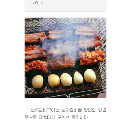
고있다.
노루갈비구이는 노루갈비를 양파와 양념
즙으로 재웠다가 구워낸 료리이다.