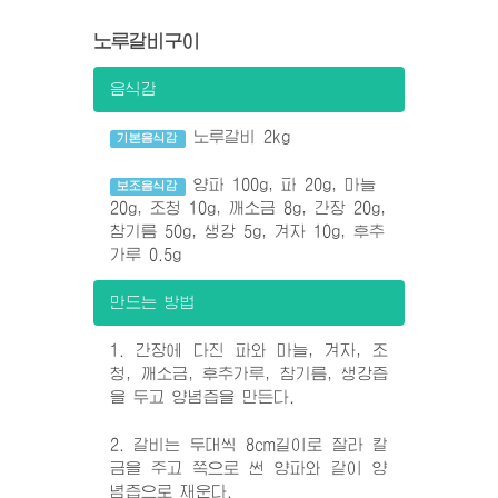
노루갈비구이
음식감
노루갈비 2kg
기본음식감
양파 100g, 파 20g, 마늘
보조음식감
20g, 조청 10g, 깨소금 8g, 간장 20g,
참기름 50g, 생강 5g, 겨자 10g, 후추
가루 0.5g
만드는 방법
1. 간장에 다진 파와 마늘, 겨자, 조
청, 깨소금, 후추가루, 참기름, 생강즙
을 두고 양념즙을 만든다.
2. 갈비는 두대씩 8cm길이로 잘라 칼
금을 주고 쪽으로 썬 양파와 같이 양
념즙으로 재운다.