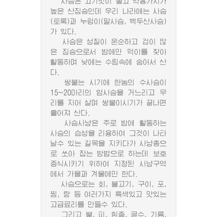
사슴은 고기맛이 좋고 약용가치가
높은 산짐승인데 우리 나라에는 사슴
(토록)과 누렁이(말사슴, 백두산사슴)
가 있다.
사슴은 성질이 온순하고 겁이 많
은 짐승으로서 밤에만 먹이를 찾아
활동하며 낮에는 수림속에 숨어서 산
다.
쌍붙는 시기에 한놈의 수사슴이
15~20마리의 암사슴을 거느리고 무
리를 지어 살며 쌍붙이시기가 끝나면
흩어져 산다.
사슴사냥은 주로 밤에 활동하는
사슴의 습성을 리용하여 그것이 나타
날수 있는 길목을 지키다가 사냥총으
로 쏘아 잡는 방법으로 하는데 보호
증식시키기 위하여 지정된 사냥구역
에서 가을과 겨울에만 한다.
사슴으로는 회, 불고기, 구이, 포,
찜, 탕 등 여러가지 특색있고 맛있는
고급료리를 만들수 있다.
그리고 뿔, 피, 힘줄, 골수, 기름,