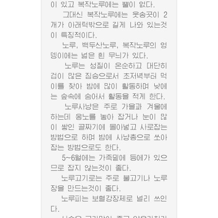
이 있고 복작노루에는 뿔이 없다.
그대신 복작노루에는 웃송곳이 2
개가 아래턱밖으로 길게 나와 있는것
이 특징적이다.
노루, 백두산노루, 복작노루의 엉
뎅이에는 넓은 흰 무늬가 있다.
노루는 성질이 온순하고 대단히
겁이 많은 짐승으로서 초저녁부터 먹
이를 찾아 밤에 많이 활동하며 낮에
는 숲속에 숨어서 활동을 적게 한다.
노루사냥은 주로 가을과 겨울에
하는데 옹노를 놓아 잡거나 눈이 많
이 쌓인 골짜기에 몰아넣고 사로잡는
방법으로 하며 밤에 사냥총으로 쏘아
잡는 방법으로도 한다.
5~6월에는 가죽밑에 등에가 있으
므로 잡지 않는것이 좋다.
노루고기로는 주로 불고기나 노루
장을 만드는것이 좋다.
노루피는 보혈강장제로 널리 쓰인
다.