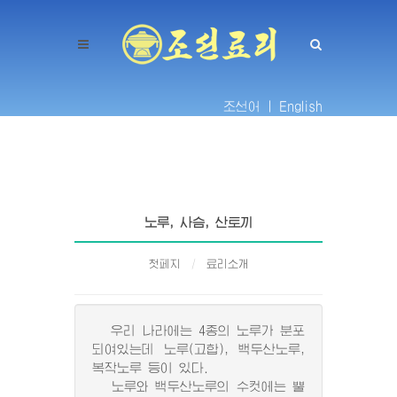
조선어 |
English
노루, 사슴, 산토끼
첫페지
료리소개
우리 나라에는 4종의 노루가 분포
되여있는데 노루(고합), 백두산노루,
복작노루 등이 있다.
노루와 백두산노루의 수컷에는 뿔