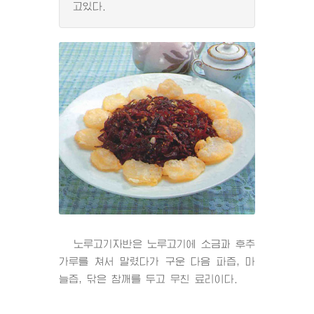
고있다.
노루고기자반은 노루고기에 소금과 후추
가루를 쳐서 말렸다가 구운 다음 파즙, 마
늘즙, 닦은 참깨를 두고 무친 료리이다.