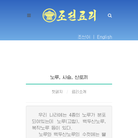
조선어 |
English
노루, 사슴, 산토끼
첫페지
료리소개
우리 나라에는 4종의 노루가 분포
되여있는데 노루(고합), 백두산노루,
복작노루 등이 있다.
노루와 백두산노루의 수컷에는 뿔