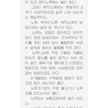
이 있고 복작노루에는 뿔이 없다.
그대신 복작노루에는 웃송곳이 2
개가 아래턱밖으로 길게 나와 있는것
이 특징적이다.
노루, 백두산노루, 복작노루의 엉
뎅이에는 넓은 흰 무늬가 있다.
노루는 성질이 온순하고 대단히
겁이 많은 짐승으로서 초저녁부터 먹
이를 찾아 밤에 많이 활동하며 낮에
는 숲속에 숨어서 활동을 적게 한다.
노루사냥은 주로 가을과 겨울에
하는데 옹노를 놓아 잡거나 눈이 많
이 쌓인 골짜기에 몰아넣고 사로잡는
방법으로 하며 밤에 사냥총으로 쏘아
잡는 방법으로도 한다.
5~6월에는 가죽밑에 등에가 있으
므로 잡지 않는것이 좋다.
노루고기로는 주로 불고기나 노루
장을 만드는것이 좋다.
노루피는 보혈강장제로 널리 쓰인
다.