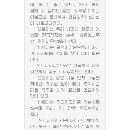
뼈, 록태는 좋은 약재로 된다. 특히
봄에 갓 돋아난 뿔은 《록용》이란
이름으로 불리우며 건강보약재로 널
리 리용되고있다.
산토끼는 우리 나라에 한종이 있
는데 전국각지의 솔밭, 넓은잎나무
숲, 떨기나무숲에서 산다.
산토끼는 풀먹이짐승으로서 아침
과 초저녁에 먹이를 찾아 많이 활동
한다.
산토끼사냥은 늦은 가을부터 음력
설전까지 옹노나 사냥총으로 한다.
산토끼는 잡은 다음 인차 내장을
꺼내고 거꾸로 달아 매여 후숙시킨
다음 가죽을 벗겨 료리를 만들어야
맛이 있다.
산토끼는 뒤다리고기를 기본으로
쓰는데 구이, 찜, 탕을 만드는것이
좋다.
산토끼료리가운데서 산토끼밤찜,
산토끼곰은 좋은 보양료리로 일러 오