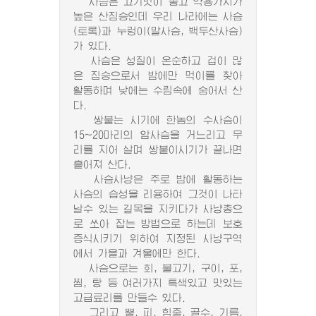
사슴은 고기맛이 좋고 약용가치가
높은 산짐승인데 우리 나라에는 사슴
(토록)과 누렁이(말사슴, 백두산사슴)
가 있다.
사슴은 성질이 온순하고 겁이 많
은 짐승으로서 밤에만 먹이를 찾아
활동하며 낮에는 수림속에 숨어서 산
다.
쌍붙는 시기에 한놈의 수사슴이
15~20마리의 암사슴을 거느리고 무
리를 지어 살며 쌍붙이시기가 끝나면
흩어져 산다.
사슴사냥은 주로 밤에 활동하는
사슴의 습성을 리용하여 그것이 나타
날수 있는 길목을 지키다가 사냥총으
로 쏘아 잡는 방법으로 하는데 보호
증식시키기 위하여 지정된 사냥구역
에서 가을과 겨울에만 한다.
사슴으로는 회, 불고기, 구이, 포,
찜, 탕 등 여러가지 특색있고 맛있는
고급료리를 만들수 있다.
그리고 뿔, 피, 힘줄, 골수, 기름,