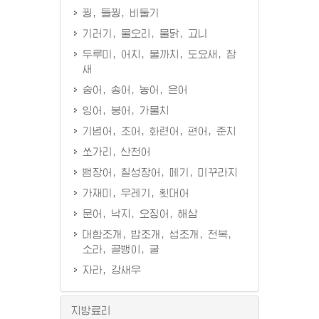
꿩, 들꿩, 비둘기
기러기, 물오리, 물닭, 고니
두루미, 어치, 물까치, 도요새, 참
새
숭어, 송어, 농어, 은어
잉어, 붕어, 가물치
기념어, 초어, 화련어, 편어, 준치
쏘가리, 산천어
뱀장어, 칠성장어, 메기, 미꾸라지
가재미, 우레기, 횟대어
문어, 낙지, 오징어, 해삼
대합조개, 밥조개, 섭조개, 전복,
소라, 골뱅이, 굴
자라, 강새우
지방료리