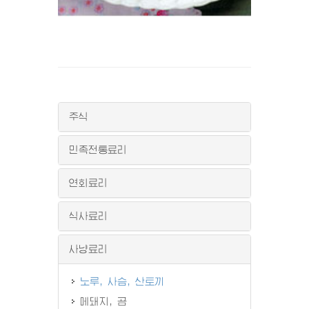
주식
민족전통료리
연회료리
식사료리
사냥료리
노루, 사슴, 산토끼
메돼지, 곰