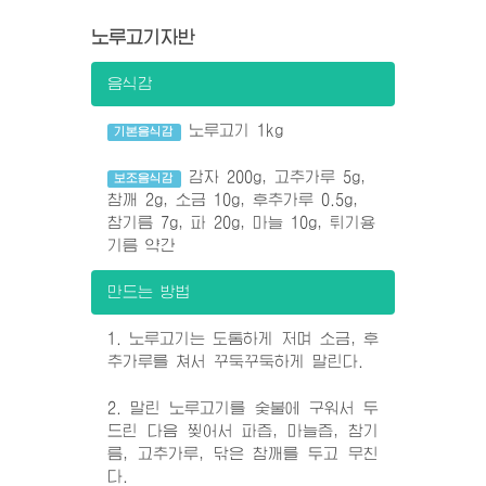
노루고기자반
음식감
노루고기 1kg
기본음식감
감자 200g, 고추가루 5g,
보조음식감
참깨 2g, 소금 10g, 후추가루 0.5g,
참기름 7g, 파 20g, 마늘 10g, 튀기용
기름 약간
만드는 방법
1. 노루고기는 도톰하게 저며 소금, 후
추가루를 쳐서 꾸둑꾸둑하게 말린다.
2. 말린 노루고기를 숯불에 구워서 두
드린 다음 찢어서 파즙, 마늘즙, 참기
름, 고추가루, 닦은 참깨를 두고 무친
다.