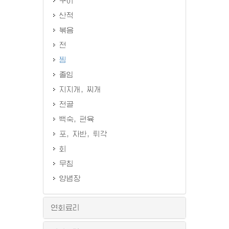
구이
산적
볶음
전
찜
졸임
지지개, 찌개
전골
백숙, 편육
포, 자반, 튀각
회
무침
양념장
연회료리