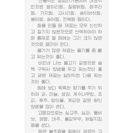
전통적인 찜료리가운데서 대표적
인것은 병아리찜, 칠향닭찜, 메추리
찜, 가지찜, 고사리찜, 송이버섯찜,
붕어찜, 숭어찜, 전복찜 등이다.
찜을 만들 때 재료는 모두 신선하
고 질기지 않은것으로 선택하여야 하
며 통채로 찔 때에는 그리 크지 않은
것으로 골라야 한다.
물기가 많은 재료는 물기를 좀 빼
고 찌는것이 좋다.
비린내 나는 물고기 같은것은 슬
쩍 구워서 양념을 두고 찌는것이 좋
고 굳은 재료는 삶아익힌 다음 찌는
것이 좋다.
찜에 보다 독특한 향기를 주기 위
하여 파, 마늘, 생강, 계수나무잎, 조
피, 후추, 방아풀, 계피와 같은 향신
양념을 많이 쓴다.
고명감으로는 실고추, 실파, 돌버
섯, 은행, 대추, 홍당무우, 닭알지짐
등을 쓴다.
찜은 불조절을 잘해야 재료의 고