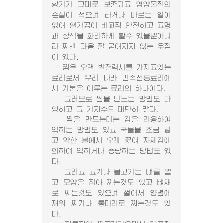
향기가 그대로 보존되고 영양물질의
손실이 적으며 타거나 마르는 일이
없어 열가공이 비교적 안전하고 고명
과 장식을 화려하게 할수 있을뿐아니
라 쪄낸 다음 잘 굳어지지 않는 우점
이 있다.
찜은 오랜 발전력사를 가지고있는
료리로서 우리 나라 민족전통료리에
서 기본을 이루는 료리의 하나이다.
그러므로 찜을 만드는 방법도 다
양하고 그 가지수도 대단히 많다.
찜을 만드는데는 김을 리용하여
익히는 방법도 있고 국물을 조금 넣
고 약한 불에서 오래 끓여 자체김에
의하여 익히거나 중탕하는 방법도 있
다.
그리고 고기나 물고기는 뼈를 뽑
고 모양을 잡아 찌는것도 있고 뼈채
로 찌는것도 있으며 썰어서 양념에
재워 찌거나 통마리로 찌는것도 있
다.