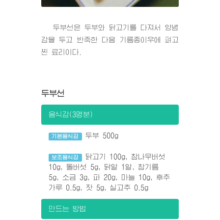
두부선은 두부와 닭고기를 다져서 양념
감을 두고 반죽한 다음 기름종이우에 펴고
찐 료리이다.
두부선
음식감(3명분)
두부 500g
기본음식감
닭고기 100g, 참나무버섯
보조음식감
10g, 돌버섯 5g, 닭알 1알, 참기름
5g, 소금 3g, 파 20g, 마늘 10g, 후추
가루 0.5g, 잣 5g, 실고추 0.5g
만드는 방법