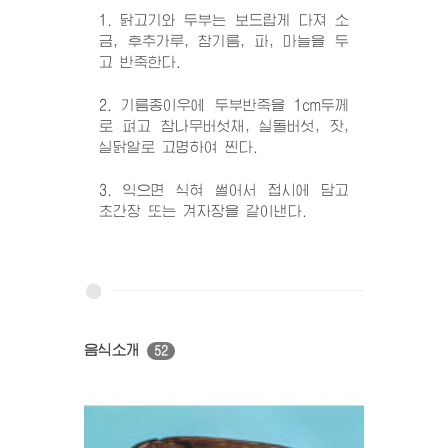
1. 닭고기와 두부는 보드랍게 다져 소
금, 후추가루, 참기름, 파, 마늘을 두
고 반죽한다.
2. 기름종이우에 두부반죽을 1cm두께
로 펴고 참나무버섯채, 실돌버섯, 잣,
실닭알로 고명하여 찐다.
3. 익으면 식혀 썰어서 접시에 담고
초간장 또는 겨자장을 같이낸다.
음식소개
52