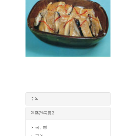
주식
민족전통료리
국, 탕