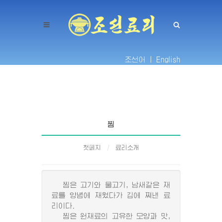
조선어 |
English
찜
첫페지
료리소개
찜은 고기와 물고기, 남새같은 재
료를 양념에 재웠다가 김에 쪄낸 료
리이다.
찜은 원재료의 고유한 모양과 맛,