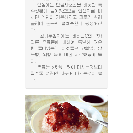
인삼에는 인삼사포닌을 비롯한 특
수성분이 들어있으므로 인삼차를 마
시면 입안이 거뜬해지고 피로가 빨리
풀리며 온몸의 혈액순환이 왕성해진
다.
감나무잎차에는 비타민C와 P가
다른 음료들에 비하여 특별히 많은
량 들어있는데 이것들은 고혈압, 당
뇨병, 위병 등에 대한 치료효능이 높
다.
음료는 한번에 많이 마시는것보다
될수록 여러번 나누어 마시는것이 좋
다.