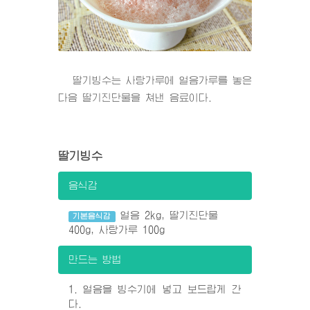
딸기빙수는 사탕가루에 얼음가루를 놓은
다음 딸기진단물을 쳐낸 음료이다.
딸기빙수
음식감
얼음 2kg, 딸기진단물
기본음식감
400g, 사탕가루 100g
만드는 방법
1. 얼음을 빙수기에 넣고 보드랍게 간
다.