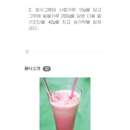
2. 빙수그릇에 사탕가루 10g을 담고
그우에 얼음가루 200g을 담은 다음 딸
기진단물 40g을 치고 숟가락을 받쳐
낸다.
음식소개
32