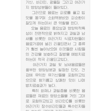
기산, 비타민, 광물질 그리고 여러가
지 영양성분들이 들어있다.
그러므로 음료는 피로를 풀고 입
맛을 돋구며 소화액분비와 피순환이
잘되게 하는데서 큰 역할을 한다.
오늘 음료의 중요성과 영양학적특
성이 전면적으로 밝혀지고 과일과 남
새를 비롯한 여러가지 식료자원들이
음료가공에 널리 리용되면서 그 종류
가 훨씬 늘어났으며 이것들은 사람들
의 건강을 보호하고 질병을 예방치료
하는데 적극 리용되고있다.
여러가지 과일 및 남새음료들은
풍부한 영양성분과 일정한 단맛, 건
강에 유익한 유기산들을 포함하고있
으므로 향기롭고 상쾌한 맛이 나며
병치료효과가 높다.
특히 화채나 과일즙을 비롯한 음
료들은 재료의 영양소들을 거의 그대
로 포함하고있고 비타민C를 비롯한
여러가지 장수비타민들과 특수인자들