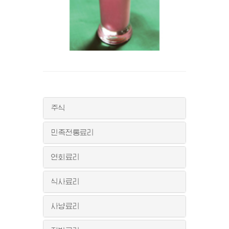
주식
민족전통료리
연회료리
식사료리
사냥료리