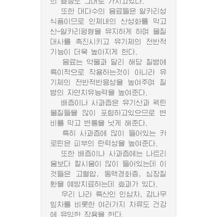
의 효능도 그대로 가지고있다.
또한 대다수의 음료들은 알카리성
식품이므로 인체내의 산성화를 막고
산-알카리평형을 유지하게 하며 물질
대사를 촉진시키고 유기체의 전반적
기능이 더욱 높아지게 한다.
음료는 약물과 달리 해당 질병에
특이적으로 작용하는것이 아니라 유
기체의 전반적반응성을 높여주며 질
병의 자연치유능력을 높여준다.
배즙이나 사과즙은 유기산과 펙틴
물질들을 많이 포함하고있으므로 변
비를 막고 변통을 낫게 해준다.
특히 사과즙에 많이 들어있는 카
로틴은 피부의 탄력성을 높여준다.
또한 배즙이나 사과즙에는 나트리
움보다 칼시움이 많이 들어있는데 이
것들은 고혈압, 동맥경화증, 심장질
환을 예방치료하는데 효과가 있다.
우리 나라 특산인 인삼차, 감나무
잎차를 비롯한 여러가지 차류도 건강
에 유익한 작용을 한다.