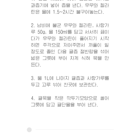
과즙기에 넣어 즙을 낸다. 우무와 젤라
틴은 물에 1.5~2시간 불구어놓는다.
2. 남비에 불군 우무와 젤라틴, 사탕가
루 50g, 물 150ml를 담고 서서히 끓이
다가 우무와 젤라틴이 풀어지기 시작
하면 주걱으로 저어주면서 까풀이 일
정도로 졸인 다음 귤즙 절반량을 섞어
넓은 그릇에 부어 차게 식혀 묵을 만
든다.
3. 물 1L에 나머지 귤즙과 사탕가루를
두고 고루 섞어 찬곳에 보관한다.
4. 귤묵을 작은 깍두기모양으로 썰어
그릇에 담고 귤단물을 부어 낸다.