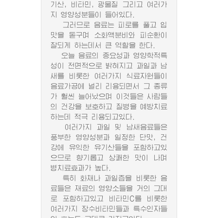
기산, 비타민, 광물질 그리고 여러가
지 영양성분들이 들어있다.
그러므로 음료는 피로를 풀고 입
맛을 돋구며 소화액분비와 피순환이
잘되게 하는데서 큰 역할을 한다.
오늘 음료의 중요성과 영양학적특
성이 전면적으로 밝혀지고 과일과 남
새를 비롯한 여러가지 식료자원들이
음료가공에 널리 리용되면서 그 종류
가 훨씬 늘어났으며 이것들은 사람들
의 건강을 보호하고 질병을 예방치료
하는데 적극 리용되고있다.
여러가지 과일 및 남새음료들은
풍부한 영양성분과 일정한 단맛, 건
강에 유익한 유기산들을 포함하고있
으므로 향기롭고 상쾌한 맛이 나며
병치료효과가 높다.
특히 화채나 과일즙을 비롯한 음
료들은 재료의 영양소들을 거의 그대
로 포함하고있고 비타민C를 비롯한
여러가지 장수비타민들과 특수인자들