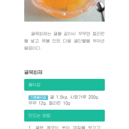
귤묵화채는 귤을 갈아서 우무와 젤라틴
을 넣고 묵을 만든 다음 귤단물을 부어낸
음료이다.
귤묵화채
음식감
귤 1.5kg, 사탕가루 200g,
기본음식감
우무 12g, 젤라틴 10g
만드는 방법
1. 귤은 깨끗이 씻어 껍질을 벗기고