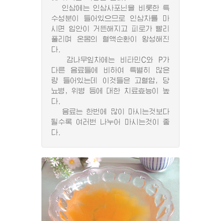
인삼에는 인삼사포닌을 비롯한 특
수성분이 들어있으므로 인삼차를 마
시면 입안이 거뜬해지고 피로가 빨리
풀리며 온몸의 혈액순환이 왕성해진
다.
감나무잎차에는 비타민C와 P가
다른 음료들에 비하여 특별히 많은
량 들어있는데 이것들은 고혈압, 당
뇨병, 위병 등에 대한 치료효능이 높
다.
음료는 한번에 많이 마시는것보다
될수록 여러번 나누어 마시는것이 좋
다.