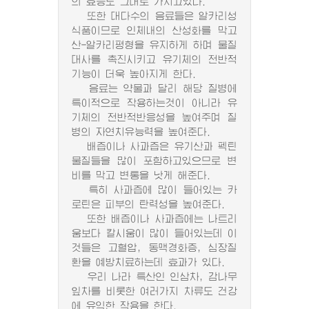
의 효능도 그대로 가지고있다.
또한 대다수의 음료들은 알카리성
식품이므로 인체내의 산성화를 막고
산-알카리평형을 유지하게 하며 물질
대사를 촉진시키고 유기체의 전반적
기능이 더욱 높아지게 한다.
음료는 약물과 달리 해당 질병에
특이적으로 작용하는것이 아니라 유
기체의 전반적반응성을 높여주며 질
병의 자연치유능력을 높여준다.
배즙이나 사과즙은 유기산과 펙틴
물질들을 많이 포함하고있으므로 변
비를 막고 변통을 낫게 해준다.
특히 사과즙에 많이 들어있는 카
로틴은 피부의 탄력성을 높여준다.
또한 배즙이나 사과즙에는 나트리
움보다 칼시움이 많이 들어있는데 이
것들은 고혈압, 동맥경화증, 심장질
환을 예방치료하는데 효과가 있다.
우리 나라 특산인 인삼차, 감나무
잎차를 비롯한 여러가지 차류도 건강
에 유익한 작용을 한다.