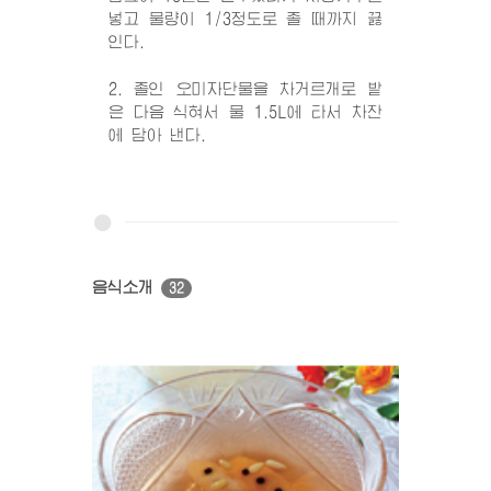
넣고 물량이 1/3정도로 졸 때까지 끓
인다.
2. 졸인 오미자단물을 차거르개로 밭
은 다음 식혀서 물 1.5L에 타서 차잔
에 담아 낸다.
음식소개
32