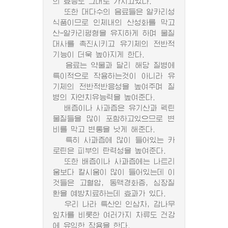
의 효능도 그대로 가지고있다.
또한 대다수의 음료들은 알카리성
식품이므로 인체내의 산성화를 막고
산-알카리평형을 유지하게 하며 물질
대사를 촉진시키고 유기체의 전반적
기능이 더욱 높아지게 한다.
음료는 약물과 달리 해당 질병에
특이적으로 작용하는것이 아니라 유
기체의 전반적반응성을 높여주며 질
병의 자연치유능력을 높여준다.
배즙이나 사과즙은 유기산과 펙틴
물질들을 많이 포함하고있으므로 변
비를 막고 변통을 낫게 해준다.
특히 사과즙에 많이 들어있는 카
로틴은 피부의 탄력성을 높여준다.
또한 배즙이나 사과즙에는 나트리
움보다 칼시움이 많이 들어있는데 이
것들은 고혈압, 동맥경화증, 심장질
환을 예방치료하는데 효과가 있다.
우리 나라 특산인 인삼차, 감나무
잎차를 비롯한 여러가지 차류도 건강
에 유익한 작용을 한다.