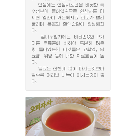
인삼에는 인삼사포닌을 비롯한 특
수성분이 들어있으므로 인삼차를 마
시면 입안이 거뜬해지고 피로가 빨리
풀리며 온몸의 혈액순환이 왕성해진
다.
감나무잎차에는 비타민C와 P가
다른 음료들에 비하여 특별히 많은
량 들어있는데 이것들은 고혈압, 당
뇨병, 위병 등에 대한 치료효능이 높
다.
음료는 한번에 많이 마시는것보다
될수록 여러번 나누어 마시는것이 좋
다.