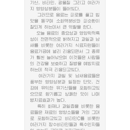
기산, 비타민, 광물질 그리고 여러가
지 영양성분들이 들어있다.
그러므로 음료는 피로를 풀고 입
맛을 돋구며 소화액분비와 피순환이
잘되게 하는데서 큰 역할을 한다.
오늘 음료의 중요성과 영양학적특
성이 전면적으로 밝혀지고 과일과 남
새를 비롯한 여러가지 식료자원들이
음료가공에 널리 리용되면서 그 종류
가 훨씬 늘어났으며 이것들은 사람들
의 건강을 보호하고 질병을 예방치료
하는데 적극 리용되고있다.
여러가지 과일 및 남새음료들은
풍부한 영양성분과 일정한 단맛, 건
강에 유익한 유기산들을 포함하고있
으므로 향기롭고 상쾌한 맛이 나며
병치료효과가 높다.
특히 화채나 과일즙을 비롯한 음
료들은 재료의 영양소들을 거의 그대
로 포함하고있고 비타민C를 비롯한
여러가지 장수비타민들과 특수인자들