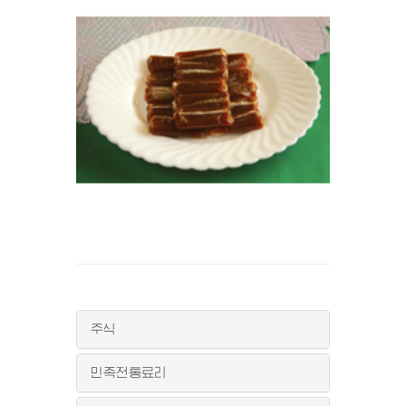
주식
민족전통료리