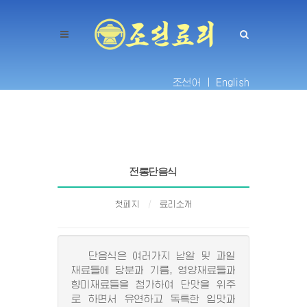
조선어 |
English
전통단음식
첫페지
료리소개
단음식은 여러가지 낟알 및 과일
재료들에 당분과 기름, 영양재료들과
향미재료들을 첨가하여 단맛을 위주
로 하면서 유연하고 독특한 입맛과