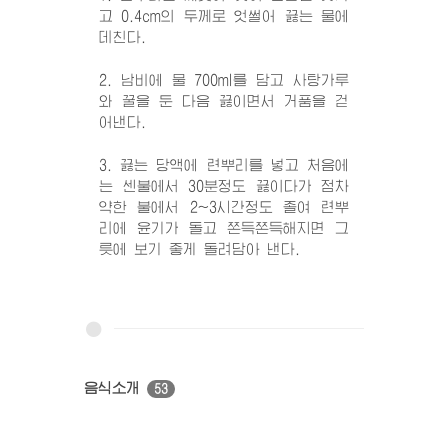
고 0.4cm의 두께로 엇썰어 끓는 물에
데친다.
2. 남비에 물 700ml를 담고 사탕가루
와 꿀을 둔 다음 끓이면서 거품을 걷
어낸다.
3. 끓는 당액에 련뿌리를 넣고 처음에
는 센불에서 30분정도 끓이다가 점차
약한 불에서 2~3시간정도 졸여 련뿌
리에 윤기가 돌고 쫀득쫀득해지면 그
릇에 보기 좋게 돌려담아 낸다.
음식소개
53