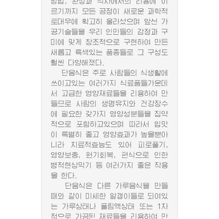
방법, 완성과 식사에서의 리용에 이
르기까지 모든 공정이 새로운 과학적
토대우에 확고히 올라섰으며 앞선 가
공기술들을 우리 인민들의 감정과 구
미에 맞게 창조적으로 구현하여 만든
새롭고 특색있는 품종들로 그 구성도
훨씬 다양해졌다.
단음식은 주로 사람들의 식생활에
쓰이고있는 여러가지 식료품들가운데
서 고급한 영양재료들을 리용하여 만
들므로 사람의 생명유지와 건강장수
에 필요한 갖가지 영양성분들을 집약
적으로 포함하고있으며 따라서 입맛
이 특별히 좋고 영양효과가 높을뿐아
니라 치료적효능도 있어 피로풀기,
영양보충, 원기회복, 편식으로 인한
병적현상막기 등 여러가지 좋은 작용
을 한다.
단음식은 다른 가루음식을 만들
때와 같이 미세한 알갱이들로 되여있
는 가루상태나 풀림액상태 또는 1차
적으로 가공된 재료들을 리용하여 만