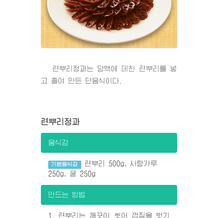
련뿌리정과는 당액에 데친 련뿌리를 넣
고 졸여 만든 단음식이다.
련뿌리정과
음식감
련뿌리 500g, 사탕가루
기본음식감
250g, 꿀 250g
만드는 방법
1. 련뿌리는 깨끗이 씻어 껍질을 벗기