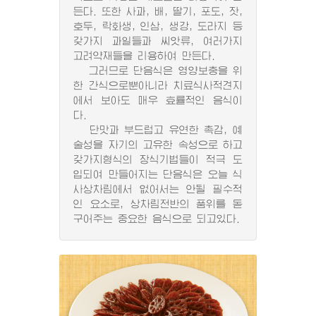
든다. 또한 사과, 배, 딸기, 포도, 잣,
호두, 락화생, 인삼, 생강, 도라지 등
갖가지 과일들과 씨앗류, 여러가지
고려약재들을 리용하여 만든다.
그러므로 단음식은 영양보충을 위
한 간식으로뿐아니라 치료식사적견지
에서 보아도 매우 효률적인 음식이
다.
단맛과 부드럽고 유연한 촉감, 예
술성을 자기의 고유한 속성으로 하고
갖가지형식의 장식기법들이 적극 도
입되여 만들어지는 단음식은 오늘 식
사상차림에서 없어서는 안될 필수적
인 요소로, 상차림전반의 품위를 돋
구어주는 중요한 음식으로 되고있다.