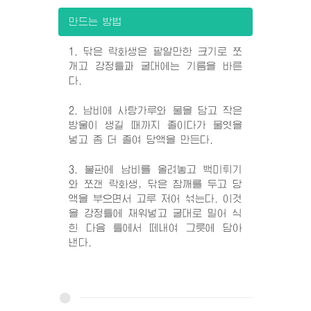
만드는 방법
1. 닦은 락화생은 팥알만한 크기로 쪼
개고 강정틀과 굴대에는 기름을 바른
다.
2. 남비에 사탕가루와 물을 담고 작은
방울이 생길 때까지 졸이다가 물엿을
넣고 좀 더 졸여 당액을 만든다.
3. 불판에 남비를 올려놓고 백미튀기
와 쪼갠 락화생, 닦은 참깨를 두고 당
액을 부으면서 고루 저어 섞는다. 이것
을 강정틀에 채워넣고 굴대로 밀어 식
힌 다음 틀에서 떼내여 그릇에 담아
낸다.