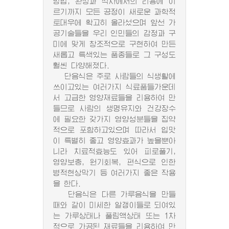
방법, 완성과 식사에서의 리용에 이
르기까지 모든 공정이 새로운 과학적
토대우에 확고히 올라섰으며 앞선 가
공기술들을 우리 인민들의 감정과 구
미에 맞게 창조적으로 구현하여 만든
새롭고 특색있는 품종들로 그 구성도
훨씬 다양해졌다.
단음식은 주로 사람들의 식생활에
쓰이고있는 여러가지 식료품들가운데
서 고급한 영양재료들을 리용하여 만
들므로 사람의 생명유지와 건강장수
에 필요한 갖가지 영양성분들을 집약
적으로 포함하고있으며 따라서 입맛
이 특별히 좋고 영양효과가 높을뿐아
니라 치료적효능도 있어 피로풀기,
영양보충, 원기회복, 편식으로 인한
병적현상막기 등 여러가지 좋은 작용
을 한다.
단음식은 다른 가루음식을 만들
때와 같이 미세한 알갱이들로 되여있
는 가루상태나 풀림액상태 또는 1차
적으로 가공된 재료들을 리용하여 만