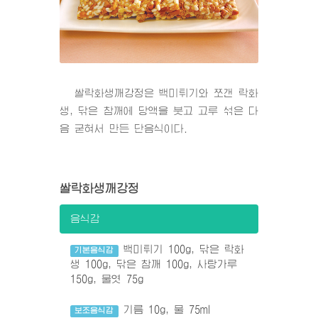
쌀락화생깨강정은 백미튀기와 쪼갠 락화
생, 닦은 참깨에 당액을 붓고 고루 섞은 다
음 굳혀서 만든 단음식이다.
쌀락화생깨강정
음식감
백미튀기 100g, 닦은 락화
기본음식감
생 100g, 닦은 참깨 100g, 사탕가루
150g, 물엿 75g
기름 10g, 물 75ml
보조음식감