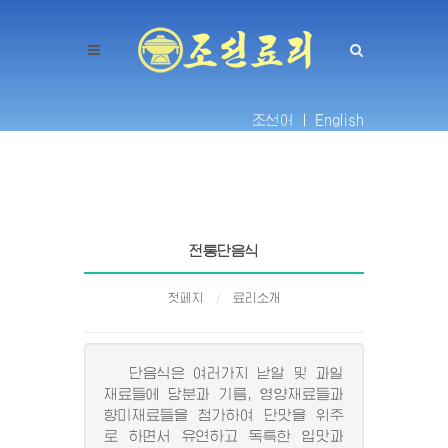
조선어 |
English
전통단음식
첫페지
료리소개
단음식은 여러가지 낟알 및 과일
재료들에 당분과 기름, 영양재료들과
향미재료들을 첨가하여 단맛을 위주
로 하면서 유연하고 독특한 입맛과