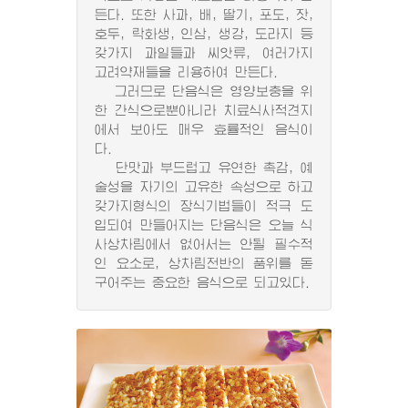
든다. 또한 사과, 배, 딸기, 포도, 잣,
호두, 락화생, 인삼, 생강, 도라지 등
갖가지 과일들과 씨앗류, 여러가지
고려약재들을 리용하여 만든다.
그러므로 단음식은 영양보충을 위
한 간식으로뿐아니라 치료식사적견지
에서 보아도 매우 효률적인 음식이
다.
단맛과 부드럽고 유연한 촉감, 예
술성을 자기의 고유한 속성으로 하고
갖가지형식의 장식기법들이 적극 도
입되여 만들어지는 단음식은 오늘 식
사상차림에서 없어서는 안될 필수적
인 요소로, 상차림전반의 품위를 돋
구어주는 중요한 음식으로 되고있다.