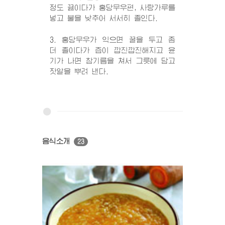
정도 끓이다가 홍당무우편, 사탕가루를
넣고 불을 낮추어 서서히 졸인다.
3. 홍당무우가 익으면 꿀을 두고 좀
더 졸이다가 즙이 깝진깝진해지고 윤
기가 나면 참기름을 쳐서 그릇에 담고
잣알을 뿌려 낸다.
음식소개
23