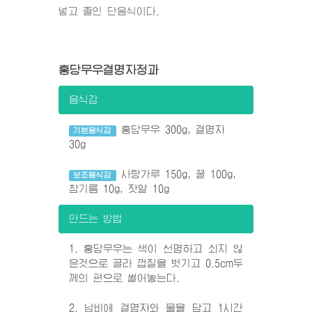
넣고 졸인 단음식이다.
홍당무우결명자정과
음식감
홍당무우 300g, 결명자
기본음식감
30g
사탕가루 150g, 꿀 100g,
보조음식감
참기름 10g, 잣알 10g
만드는 방법
1. 홍당무우는 색이 선명하고 쇠지 않
은것으로 골라 껍질을 벗기고 0.5cm두
께의 편으로 썰어놓는다.
2. 남비에 결명자와 물을 담고 1시간