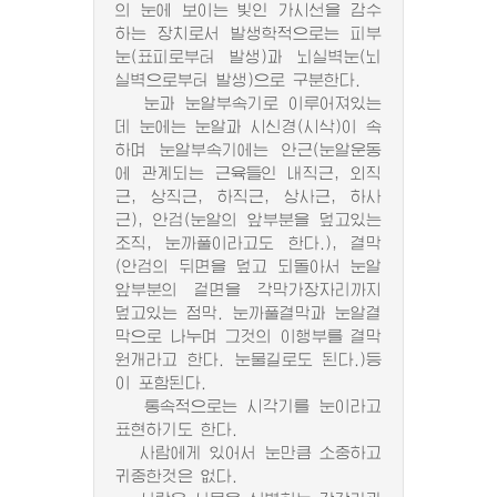
의 눈에 보이는 빛인 가시선을 감수
하는 장치로서 발생학적으로는 피부
눈(표피로부터 발생)과 뇌실벽눈(뇌
실벽으로부터 발생)으로 구분한다.
눈과 눈알부속기로 이루어져있는
데 눈에는 눈알과 시신경(시삭)이 속
하며 눈알부속기에는 안근(눈알운동
에 관계되는 근육들인 내직근, 외직
근, 상직근, 하직근, 상사근, 하사
근), 안검(눈알의 앞부분을 덮고있는
조직, 눈까풀이라고도 한다.), 결막
(안검의 뒤면을 덮고 되돌아서 눈알
앞부분의 겉면을 각막가장자리까지
덮고있는 점막. 눈까풀결막과 눈알결
막으로 나누며 그것의 이행부를 결막
원개라고 한다. 눈물길로도 된다.)등
이 포함된다.
통속적으로는 시각기를 눈이라고
표현하기도 한다.
사람에게 있어서 눈만큼 소중하고
귀중한것은 없다.