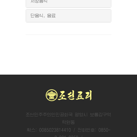
저장음식
단음식, 음료
조선민주주의인민공화국 평양시 보통강구역
락원동
확스: 0085023814410 / 전화번호: 0850-