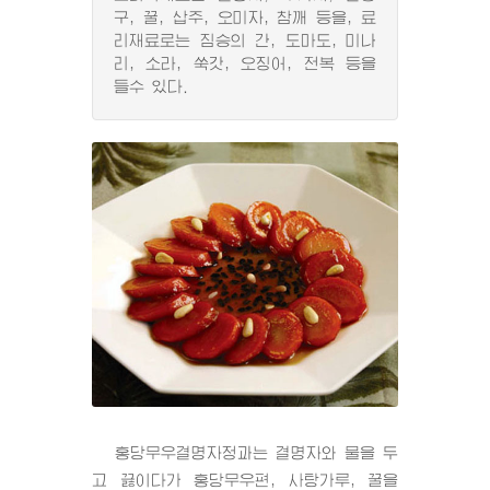
구, 꿀, 삽주, 오미자, 참깨 등을, 료
리재료로는 짐승의 간, 도마도, 미나
리, 소라, 쑥갓, 오징어, 전복 등을
들수 있다.
홍당무우결명자정과는 결명자와 물을 두
고 끓이다가 홍당무우편, 사탕가루, 꿀을