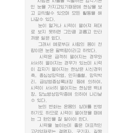
사람은 사물을 식별하는 감각기관
인 눈을 가지고있기때문에 현상을 보
고 파악할수 있으며 모든 활동을 해
나갈수 있다.
눈이 멀거나 시력이 떨어져 제대
로 보지 못하면 그만큼 괴롭고 안타
까운 일은 없다.
그래서 예로부터 사람의 몸이 천
량이면 눈은 팔백량이라고 하였다.
시력은 급격히 떨어지는 경우와
서서히 떨어지는 경우가 있는데 시력
이 갑자기 떨어지는 현상은 시신경위
축, 중심성망막염, 안저출혈, 망막박
리, 급성염증성록내장 등에 의하여,
시력이 서서히 떨어지는 현상은 백내
장, 당뇨병성망막증에 의하여 나타날
수 있다.
눈의 변화는 온몸의 상태를 반영
하기도 하므로 시력이 떨어졌을 때에
는 그 원인을 잘 알아야 한다.
시력을 높이는데 좋은 대표적인
고려약재로는 결명자, 구기자, 길짱