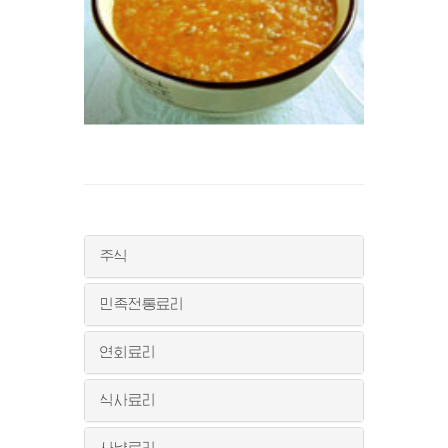
주식
민족전통료리
연회료리
식사료리
사냥료리