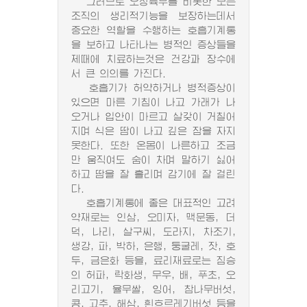
그러므로 오장륙부를 비롯한 모든
조직의 생리적기능을 보장하는데서
중요한 역할을 수행하는 호흡기계통
을 보하고 나타나는 병적인 증상들을
제때에 치료하는것은 건강과 장수에
서 큰 의의를 가진다.
호흡기가 허약하거나 병적증상이
있으면 마른 기침이 나고 가래가 나
오거나 입안이 마르고 살갖이 거칠어
지며 식은 땀이 나고 깊은 잠을 자지
못한다. 또한 온몸이 나른하고 조금
만 움직여도 숨이 차며 말하기 싫어
하고 땀을 잘 흘리며 감기에 잘 걸린
다.
호흡기계통에 좋은 대표적인 고려
약재로는 인삼, 오미자, 맥문동, 더
덕, 나리, 살구씨, 도라지, 차조기,
생강, 파, 박하, 은행, 둥굴레, 잣, 호
두, 금은화 등을, 료리재료로는 짐승
의 허파, 락화생, 무우, 배, 푸초, 오
리고기, 율무쌀, 잉어, 참나무버섯,
콩, 고추, 해삼, 흰흐르레기버섯 등을