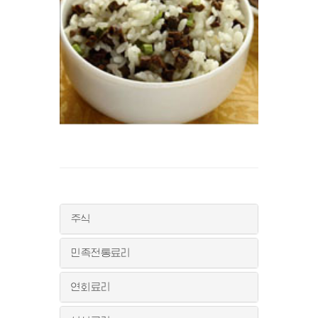
주식
민족전통료리
연회료리