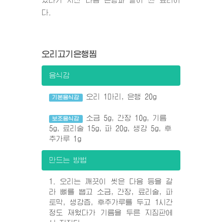
다.
오리고기은행찜
음식감
오리 1마리, 은행 20g
기본음식감
소금 5g, 간장 10g, 기름
보조음식감
5g, 료리술 15g, 파 20g, 생강 5g, 후
추가루 1g
만드는 방법
1. 오리는 깨끗이 씻은 다음 등을 갈
라 뼈를 뽑고 소금, 간장, 료리술, 파
토막, 생강즙, 후추가루를 두고 1시간
정도 재웠다가 기름을 두른 지짐판에