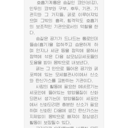
호흡기계통은 숨길인 코안(비강),
인두의 코부와 구부, 후두, 기관, 기
관지와 그 가지들, 페로 이루어져있
으며 그밖의 흉곽, 횡격막도 호흡기
의 보조적인 기관으로서의 역할을 한
다.
숨길은 공기가 드나드는 통로인데
들숨(흡기)을 덥혀주고 습윤하게 하
며 먼지나 세균 등을 점막에 묻혀서
점액에 섞은 다음 섬모상피세포들의
도움을 받아 몸밖으로 내보낸다.
페는 그 안으로 들어온 공기와 페
포벽에 있는 모세혈관사이에서 산소
와 탄산가스를 교환하는 기관이다.
사람의 활동에 필요한 에네르기는
세포안에 들어있는 영양물질이 산화
되면서 생기는데 영양물질이 세포안
에서 산화되려면 충분한 산소가 필요
하며 산화된 다음에 생긴 탄산가스는
지체없이 몸밖으로 빠져야 정상생리
활동이 보장될수 있다.