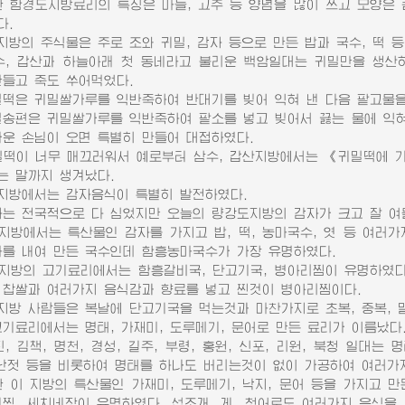
함경도지방료리의 특징은 마늘, 고추 등 양념을 많이 쓰고 모양은 
다.
방의 주식물은 주로 조와 귀밀, 감자 등으로 만든 밥과 국수, 떡 등
 갑산과 하늘아래 첫 동네라고 불리운 백암일대는 귀밀만을 생산하
만들고 죽도 쑤어먹었다.
은 귀밀쌀가루를 익반죽하여 반대기를 빚어 익혀 낸 다음 팥고물을
편은 귀밀쌀가루를 익반죽하여 팥소를 넣고 빚어서 끓는 물에 익혀 
가운 손님이 오면 특별히 만들어 대접하였다.
이 너무 매끄러워서 예로부터 삼수, 갑산지방에서는 《귀밀떡에 기
는 말까지 생겨났다.
방에서는 감자음식이 특별히 발전하였다.
 전국적으로 다 심었지만 오늘의 량강도지방의 감자가 크고 잘 여물
방에서는 특산물인 감자를 가지고 밥, 떡, 농마국수, 엿 등 여러
마를 내여 만든 국수인데 함흥농마국수가 가장 유명하였다.
방의 고기료리에서는 함흥갈비국, 단고기국, 병아리찜이 유명하였다.
 찹쌀과 여러가지 음식감과 향료를 넣고 찐것이 병아리찜이다.
방 사람들은 복날에 단고기국을 먹는것과 마찬가지로 초복, 중복, 
료리에서는 명태, 가재미, 도루메기, 문어로 만든 료리가 이름났다
 김책, 명천, 경성, 길주, 부령, 홍원, 신포, 리원, 북청 일대는
창난젓 등을 비롯하여 명태를 하나도 버리는것이 없이 가공하여 여러가
이 지방의 특산물인 가재미, 도루메기, 낙지, 문어 등을 가지고 
게찜, 세치네장이 유명하였다. 섭조개, 게, 청어로도 여러가지 음식을