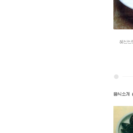
혜산산닭구
음식소개