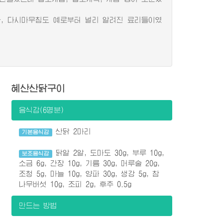
, 다시마무침도 예로부터 널리 알려진 료리들이였
혜산산닭구이
음식감(6명분)
산닭 2마리
기본음식감
닭알 2알, 도마도 30g, 부루 10g,
보조음식감
소금 6g, 간장 10g, 기름 30g, 머루술 20g,
조청 5g, 마늘 10g, 양파 30g, 생강 5g, 참
나무버섯 10g, 조피 2g, 후추 0.5g
만드는 방법