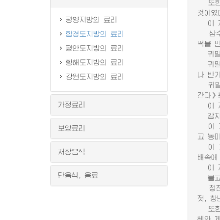
또한 
것이였
평양지방의 료리
이 지
삼수,
함경도지방의 료리
떡을 
평안도지방의 료리
귀밀떡
황해도지방의 료리
귀밀송
나 반
강원도지방의 료리
귀밀떡
간다》
가정료리
이 지
감자는
이 지
보양료리
고 농
이 지
저장음식
배속에
이 지
단음식, 음료
물고기
청진,
젓, 
또한 
혜와 