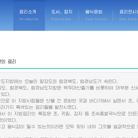
료리소개
도서, 잡지
음식문화
료리전시
Introduction
Publications
Food Culture
Dish Exhibi
방의 료리
지방에는 오늘의 량강도와 함경북도, 함경남도가 속한다.
, 함경북도, 함경남도지방은 백두대산줄기를 비롯하여 대부분 산세
 있다.
로 이 지방사람들은 산을 낀 온화한 곳과 바다가에서 살면서 조, 귀
여러가지 특색있는 료리들을 발전시켰다.
 이 지방료리의 특징은 조, 귀밀, 감자 등 조숙종밭곡식으로 만든
것이였다.
 음식감이 될수 있는것이라면 모두 찾아 내여 그것을 효과적으로 