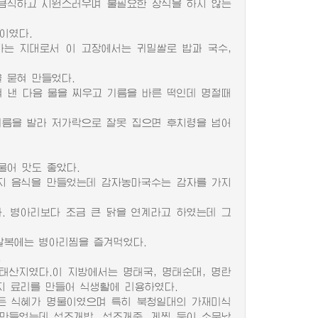
큼직하고 시원스러우며 불필요한 장식을 하지 않는
이였다.
는 지대로서 이 고장에서는 귀밀쌀로 밥과 국수,
 묻혀 만들었다.
낸 다음 물을 찌우고 기름을 바른 떡인데 명절때
름을 발라 저가락으로 잘못 집으면 후치령을 넘어
어 맛도 좋았다.
가지 음식을 만들었는데 감자농마국수는 감자를 가지
 병아리보다 조금 큰 닭을 연계라고 하였는데 그
말복에는 병아리찜을 즐겨먹었다.
.
 명태산지였다.이 지방에서는 명태국, 명태순대, 명란
지 료리를 만들어 식생활에 리용하였다.
만든 식혜가 명물이였으며 특히 북청일대의 가재미식
 만들었는데 섭조개밥, 섭조개죽, 게찜 등이 소문났