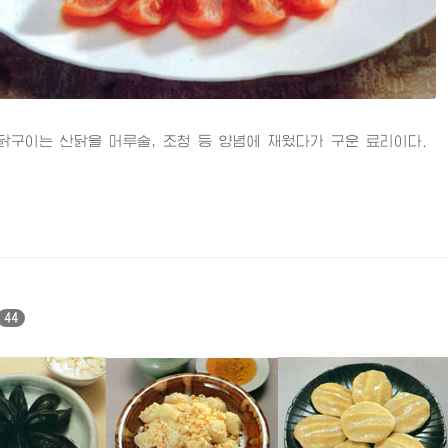
이는 산닭을 머루술, 조청 등 양념에 재웠다가 구운 료리이다.
44