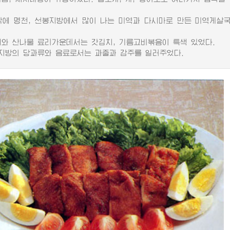
 명천, 선봉지방에서 많이 나는 미역과 다시마로 만든 미역게살국
 산나물 료리가운데서는 갓김치, 기름고비볶음이 특색 있었다.
방의 당과류와 음료로서는 과줄과 감주를 일러주었다.