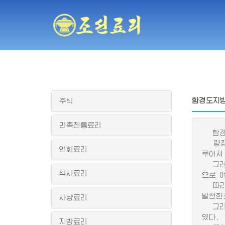
함경도지
주식
민족전통료리
함경도
량강도
연회료리
루어져
그러므
식사료리
으로 
따라서
발전한
사냥료리
그리고
였다.
지방료리