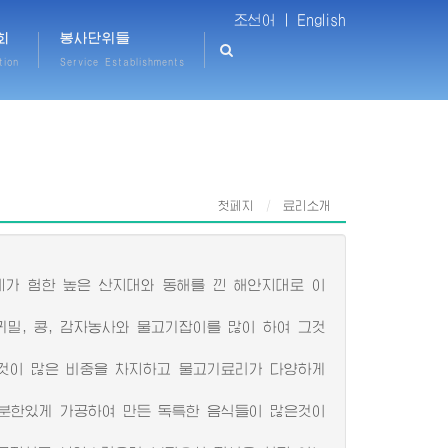
조선어 |
English
회
봉사단위들
tion
Service Establishments
첫페지
료리소개
가 험한 높은 산지대와 동해를 낀 해안지대로 이
밀, 콩, 감자농사와 물고기잡이를 많이 하여 그것
것이 많은 비중을 차지하고 물고기료리가 다양하게
분한있게 가공하여 만든 독특한 음식들이 많은것이