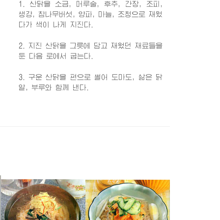
1. 산닭을 소금, 머루술, 후추, 간장, 조피,
생강, 참나무버섯, 양파, 마늘, 조청으로 재웠
다가 색이 나게 지진다.
2. 지진 산닭을 그릇에 담고 재웠던 재료들을
둔 다음 로에서 굽는다.
3. 구운 산닭을 편으로 썰어 도마도, 삶은 닭
알, 부루와 함께 낸다.