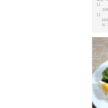
다.
이밖에
다.
남새와
이 지