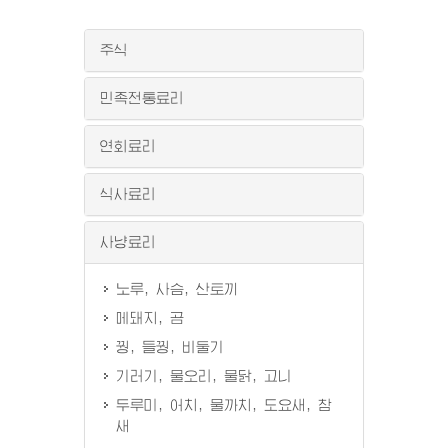
주식
민족전통료리
연회료리
식사료리
사냥료리
노루, 사슴, 산토끼
메돼지, 곰
꿩, 들꿩, 비둘기
기러기, 물오리, 물닭, 고니
두루미, 어치, 물까치, 도요새, 참
새