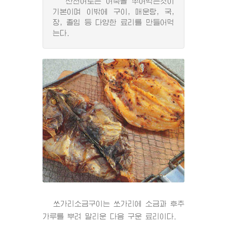
산천어로는 어죽을 쑤어먹는것이
기본이며 이밖에 구이, 매운탕, 국,
장, 졸임 등 다양한 료리를 만들어먹
는다.
쏘가리소금구이는 쏘가리에 소금과 후추
가루를 뿌려 말리운 다음 구운 료리이다.