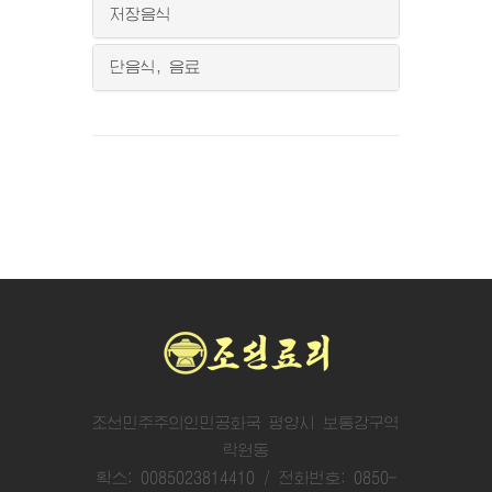
저장음식
단음식, 음료
조선민주주의인민공화국 평양시 보통강구역
락원동
확스: 0085023814410 / 전화번호: 0850-