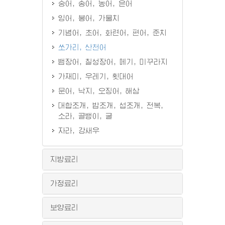
숭어, 송어, 농어, 은어
잉어, 붕어, 가물치
기념어, 초어, 화련어, 편어, 준치
쏘가리, 산천어
뱀장어, 칠성장어, 메기, 미꾸라지
가재미, 우레기, 횟대어
문어, 낙지, 오징어, 해삼
대합조개, 밥조개, 섭조개, 전복,
소라, 골뱅이, 굴
자라, 강새우
지방료리
가정료리
보양료리