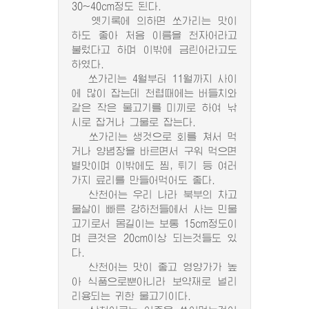
30~40cm정도 된다.
옛기록에 의하면 쏘가리는 맛이
하도 좋아 처음 이름을 천자어라고
불렀다고 하며 이밖에 금린어라고도
하였다.
쏘가리는 4월부터 11월까지 사이
에 많이 잡는데 천렵때에는 버들치와
같은 작은 물고기를 미끼로 하여 낚
시로 잡거나 그물로 잡는다.
쏘가리는 생것으로 회를 쳐서 먹
거나 양념장을 바르면서 구워 먹으면
별맛이며 이밖에도 찜, 튀기 등 여러
가지 료리를 만들어먹어도 좋다.
산천어는 우리 나라 북부의 차고
물살이 빠른 강하천들에서 사는 민물
고기로서 몸길이는 보통 15cm정도이
며 큰것은 20cm이상 되는것들도 있
다.
산천어는 맛이 좋고 영양가가 높
아 식품으로뿐아니라 보약재로 널리
리용되는 귀한 물고기이다.