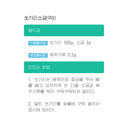
쏘가리소금구이
음식감
쏘가리 500g, 소금 5g
기본음식감
후추가루 0.5g
보조음식감
만드는 방법
1. 쏘가리는 배쪽으로 칼금을 주어 뼈
를 뽑고 넙적하게 편 다음 소금과 후
추가루를 뿌려 꾸둑꾸둑하게 말린다.
2. 말린 쏘가리를 숯불에 구워 썰어서
접시에 담는다.