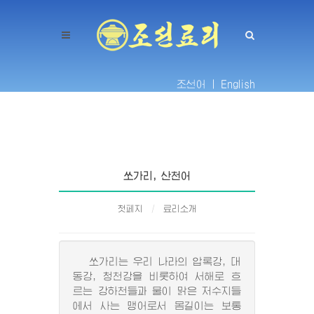
조선어 |
English
쏘가리, 산천어
첫페지
료리소개
쏘가리는 우리 나라의 압록강, 대
동강, 청천강을 비롯하여 서해로 흐
르는 강하천들과 물이 맑은 저수지들
에서 사는 맹어로서 몸길이는 보통