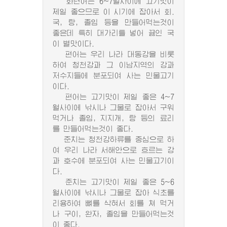
화련어는 6~7월사이에 고기맛이
제일 좋으므로 이 시기에 잡아서 회.
국, 탕, 졸임 등을 만들어먹는것이
좋은데 특히 대가리틀 넣어 끓인 국
이 별맛이다.
편어는 우리 나라 대동강을 비롯
하여 청천강과 그 이남지역의 강과
저수지들에 분포되여 사는 민물고기
이다.
편어는 고기맛이 제일 좋은 4~7
월사이에 낚시나 그물로 잡아서 구워
먹거나 졸임, 지지개, 탕 등의 료리
를 만들어먹는것이 좋다.
준치는 청천강하류를 중심으로 하
여 우리 나라 서해안으로 흐르는 강
과 호수에 분포되여 사는 민물고기이
다.
준치는 고기맛이 제일 좋은 5~6
월사이에 낚시나 그물로 잡아 식초를
리용하여 뼈를 삭혀서 회를 쳐 먹거
나 구이, 완자, 졸임을 만들어먹는것
이 좋다.