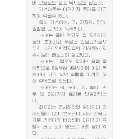
데 그물로도 잡고 낚시로도 잡는다.
기념어로는 여러가지 료리를 가공
하여 먹을수 있다.
특히 기념어회, 국, 지지개, 장과,
졸임은 그 맛이 독특하다.
초어는 풀만 먹고도 잘 자라기때
문에 초어라고 부르는 민물고기로서
우리 나라 전반적지역의 강하류와 저
수지들에 분포되여 살고있다.
초어는 그물로도 잡지만 풀을 좋
아하므로 6월부터 9월사이에 어린 복
숭아나 기타 작은 열매를 미끼로 하
여 주낚으로 잡는다.
초어로는 국, 구이, 찜, 졸임, 만
두 등 여러가지 료리를 만들어먹는
다.
화련어는 동서해안의 벌방지대 강
하천들에 많이 분포되여 사는 민물고
기로 기념어와 비슷하며 대가리가 특
별히 크고 눈이 밑으로 내려 붙어 있
다.