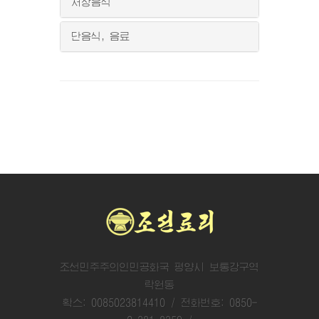
저장음식
단음식, 음료
조선민주주의인민공화국 평양시 보통강구역
락원동
확스: 0085023814410 / 전화번호: 0850-