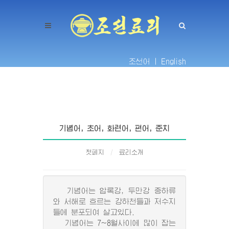
조선어 |
English
기념어, 초어, 화련어, 편어, 준치
첫페지
료리소개
기념어는 압록강, 두만강 중하류
와 서해로 흐르는 강하천들과 저수지
들에 분포되여 살고있다.
기념어는 7~8월사이에 많이 잡는