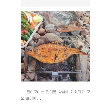
편어구이는 편어를 양념에 재웠다가 구
운 료리이다.