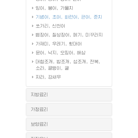
잉어, 붕어, 가물치
기념어, 초어, 화련어, 편어, 준치
쏘가리, 산천어
뱀장어, 칠성장어, 메기, 미꾸라지
가재미, 우레기, 횟대어
문어, 낙지, 오징어, 해삼
대합조개, 밥조개, 섭조개, 전복,
소라, 골뱅이, 굴
자라, 강새우
지방료리
가정료리
보양료리