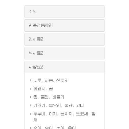
주식
민족전통료리
연회료리
식사료리
사냥료리
노루, 사슴, 산토끼
메돼지, 곰
꿩, 들꿩, 비둘기
기러기, 물오리, 물닭, 고니
두루미, 어치, 물까치, 도요새, 참
새
숭어, 송어, 농어, 은어