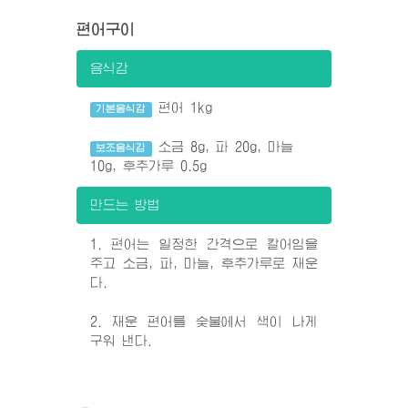
편어구이
음식감
편어 1kg
기본음식감
소금 8g, 파 20g, 마늘
보조음식감
10g, 후추가루 0.5g
만드는 방법
1. 편어는 일정한 간격으로 칼어임을
주고 소금, 파, 마늘, 후추가루로 재운
다.
2. 재운 편어를 숯불에서 색이 나게
구워 낸다.