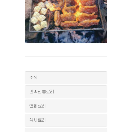
주식
민족전통료리
연회료리
식사료리