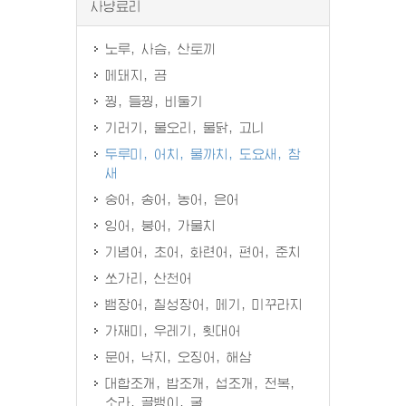
사냥료리
노루, 사슴, 산토끼
메돼지, 곰
꿩, 들꿩, 비둘기
기러기, 물오리, 물닭, 고니
두루미, 어치, 물까치, 도요새, 참
새
숭어, 송어, 농어, 은어
잉어, 붕어, 가물치
기념어, 초어, 화련어, 편어, 준치
쏘가리, 산천어
뱀장어, 칠성장어, 메기, 미꾸라지
가재미, 우레기, 횟대어
문어, 낙지, 오징어, 해삼
대합조개, 밥조개, 섭조개, 전복,
소라, 골뱅이, 굴