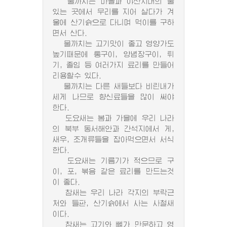
물까치는 마을과 야산지대의 물
있는 곳에서 무리를 지어 살다가 겨
울에 산기슭으로 다니며 먹이를 구하
면서 산다.
물까치는 고기맛이 좋고 영양가도
높기때문에 통구이, 양념장구이, 튀
기, 졸임 등 여러가지 료리를 만들어
리용할수 있다.
물까치는 다른 새들보다 비린내가
세게 나므로 향신료들을 많이 써야
한다.
도요새는 봄과 가을에 우리 나라
의 북부 동서해안과 간석지에서 게,
새우, 조개류들을 잡아먹으면서 서식
한다.
도요새는 기름기가 적으므로 구
이, 포, 볶음 같은 료리를 만드는것
이 좋다.
참새는 우리 나라 각지의 부락근
처와 들판, 산기슭에서 사는 사철새
이다.
참새는 고기와 뼈가 만문하고 영