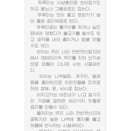
두루미는 사냥총으로 쏘아잡기도
하고 옹노나 그물포로도 잡는다.
두루미는 맛이 좋고 영양가가 높
아 좋은 료리재료로 된다.
두루미로는 통구이를 하거나 살만
떼내여 재웠다가 불고기를 할수도 있
고 토막을 내여 졸이거나 찜을 만들
수도 있다.
어치는 우리 나라 전반적산림지대
에서 10여마리씩 무리를 지어 산기슭
으로 떠돌아 다니며 사는 사철새이
다.
어치는 나무열매, 개구리, 벌레
등을 좋아하므로 이런것들을 미끼로
하여 창애, 덫, 낚시로 잡는다.
어치고기는 비린내가 나고 질기지
만 가공을 잘하면 여러가지 맛좋은
료리를 만들수 있다.
물까치는 우리 나라 전반적산지대
골짜기의 높은 나무에 둥지를 틀고
여름에 번식하는 사철새이다.