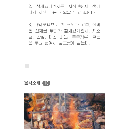
2. 참새고기완자를 지짐판에서 색이
나게 지진 다음 국물을 두고 끓인다.
3. 나박모양으로 썬 버섯과 고추, 잘게
썬 진채를 볶다가 참새고기완자, 깨소
금, 간장, 다진 마늘, 후추가루, 국물
을 두고 끓여서 탕그릇에 담는다.
음식소개
10