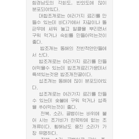
함경남도의 각회도, 반외도에 많이
분포되여있다.
대합조개로는 여러가지 료리를 만
들수 있는데 바다가에서 자갈이나 돌
판우에 세워 놓고 알콜을 뿌리면서
구워 먹거나 숙회를 만들어먹는것이
좋다.
밥조개는 동해의 전반적연안들에
서 산다.
밥조개로는 여러가지 료리를 만들
어먹을수 있는데 밥조개료리가운데서
특색있는것은 밥조개전골이다.
섭조개는 동해에 많이 분포되여있
다.
섭조개로는 여러가지 료리를 만들
수 있는데 숯불에 구워 먹거나 섭죽
을 쑤어먹는것이 좋다.
전복, 소라, 골뱅이는 바위에 붙
어 사는 조가비가 한쪽밖에 없는 조
개류이다. 황해남도 옹진 소라가 가
장 유명하다.