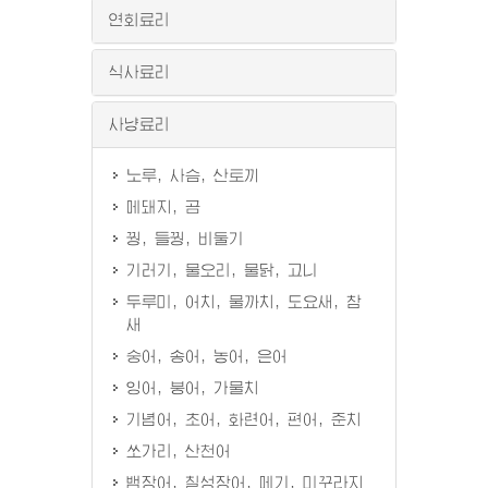
연회료리
식사료리
사냥료리
노루, 사슴, 산토끼
메돼지, 곰
꿩, 들꿩, 비둘기
기러기, 물오리, 물닭, 고니
두루미, 어치, 물까치, 도요새, 참
새
숭어, 송어, 농어, 은어
잉어, 붕어, 가물치
기념어, 초어, 화련어, 편어, 준치
쏘가리, 산천어
뱀장어, 칠성장어, 메기, 미꾸라지