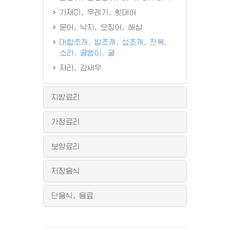
가재미, 우레기, 횟대어
문어, 낙지, 오징어, 해삼
대합조개, 밥조개, 섭조개, 전복,
소라, 골뱅이, 굴
자라, 강새우
지방료리
가정료리
보양료리
저장음식
단음식, 음료