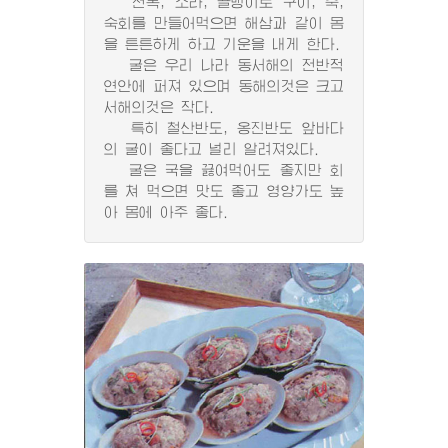
전복, 소라, 골뱅이로 구이, 죽,
숙회를 만들어먹으면 해삼과 같이 몸
을 튼튼하게 하고 기운을 내게 한다.
굴은 우리 나라 동서해의 전반적
연안에 퍼져 있으며 동해의것은 크고
서해의것은 작다.
특히 철산반도, 옹진반도 앞바다
의 굴이 좋다고 널리 알려져있다.
굴은 국을 끓여먹어도 좋지만 회
를 쳐 먹으면 맛도 좋고 영양가도 높
아 몸에 아주 좋다.