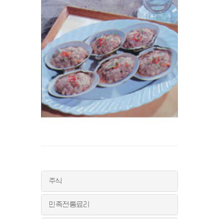
주식
민족전통료리