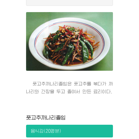
풋고추까나리졸임은 풋고추를 볶다가 까
나리와 간장을 두고 졸여서 만든 료리이다.
풋고추까나리졸임
음식감(20명분)