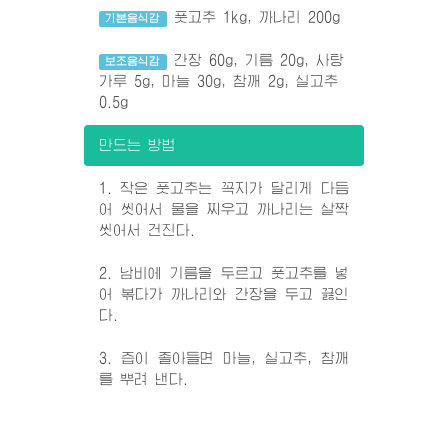
풋고추 1kg, 까나리 200g
기본음식감
간장 60g, 기름 20g, 사탕
보조음식감
가루 5g, 마늘 30g, 참깨 2g, 실고추
0.5g
만드는 방법
1. 작은 풋고추는 꼭지가 달리게 다듬
어 씻어서 물을 찌우고 까나리는 살짝
씻어서 건진다.
2. 남비에 기름을 두르고 풋고추를 넣
어 볶다가 까나리와 간장을 두고 끓인
다.
3. 즙이 졸아들면 마늘, 실고추, 참깨
를 뿌려 낸다.