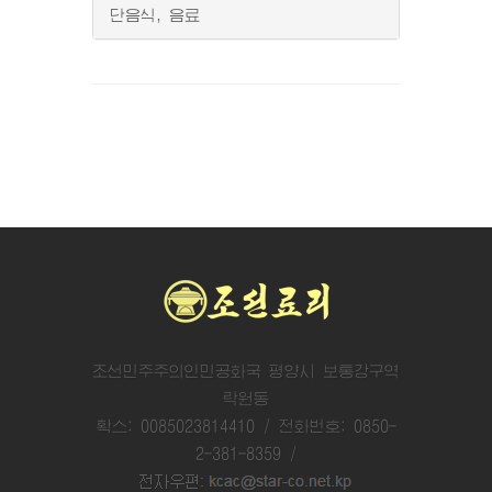
단음식, 음료
조선민주주의인민공화국 평양시 보통강구역
락원동
확스: 0085023814410 / 전화번호: 0850-
2-381-8359 /