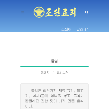
조선어 |
English
졸임
첫페지
료리소개
졸임은 여러가지 재료(고기, 물고
기, 남새)들에 양념을 넣고 졸여서
짭짤하고 진한 맛이 나게 만든 음식
이다.