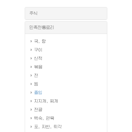
주식
민족전통료리
국, 탕
구이
산적
볶음
전
찜
졸임
지지개, 찌개
전골
백숙, 편육
포, 자반, 튀각