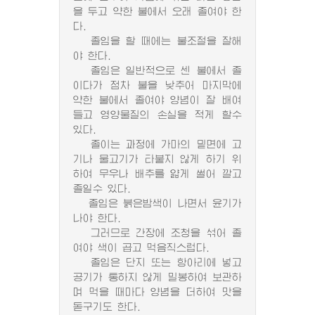
을 두고 약한 불에서 오래 졸여야 한
다.
졸임을 할 때에는 불조절을 잘해
야 한다.
졸임은 일반적으로 센 불에서 졸
이다가 점차 불을 낮추어 마지막에
약한 불에서 졸여야 양념이 잘 배여
들고 영양물질의 손실을 적게 할수
있다.
졸이는 과정에 가마의 밑면에 고
기나 물고기가 타붙지 않게 하기 위
하여 무우나 배추를 얇게 썰어 깔고
졸일수 있다.
졸임은 붉은밤색이 나면서 윤기가
나야 한다.
그러므로 간장에 조청을 섞어 졸
여야 색이 곱고 먹음직스럽다.
졸임은 단지 또는 항아리에 넣고
공기가 통하지 않게 밀봉하여 보관하
며 먹을 때마다 양념을 더하여 맛을
돋구기도 한다.