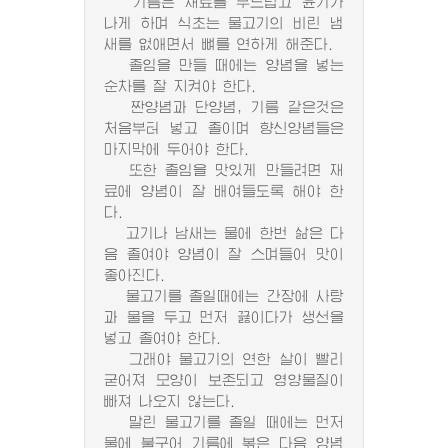
기름은 재료를 부드럽고 윤기가
나게 하며 식초는 물고기의 비린 냄
새를 없애면서 뼈를 연하게 해준다.
졸임을 만들 때에는 양념을 넣는
순차를 잘 지켜야 한다.
짠양념과 단양념, 기름 같은것은
처음부터 넣고 졸이며 향신양념들은
마지막에 두어야 한다.
또한 졸임을 맛있게 만들려면 재
료에 양념이 잘 배여들도록 해야 한
다.
고기나 남새는 물에 한번 삶은 다
음 졸여야 양념이 잘 스며들어 맛이
좋아진다.
물고기를 졸일때에는 간장에 사탕
과 물을 두고 먼저 끓이다가 생선을
넣고 졸여야 한다.
그래야 물고기의 연한 살이 빨리
굳어져 모양이 보존되고 영양물질이
빠져 나오지 않는다.
말린 물고기를 졸일 때에는 먼저
물에 불구어 기름에 볶은 다음 양념