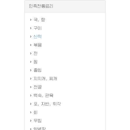
민족전통료리
국, 탕
구이
산적
볶음
전
찜
졸임
지지개, 찌개
전골
백숙, 편육
포, 자반, 튀각
회
무침
양념장