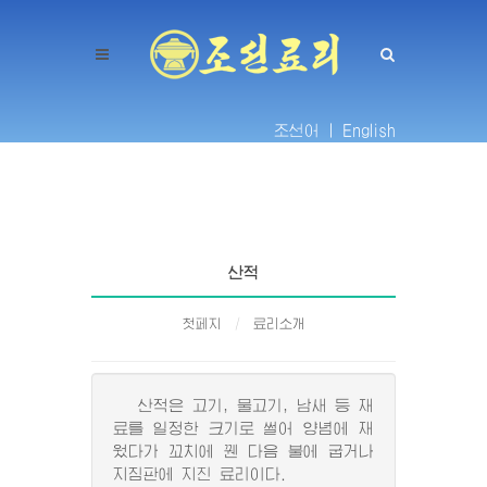
조선어 |
English
산적
첫페지
료리소개
산적은 고기, 물고기, 남새 등 재
료를 일정한 크기로 썰어 양념에 재
웠다가 꼬치에 꿴 다음 불에 굽거나
지짐판에 지진 료리이다.