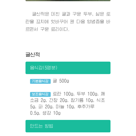
굴산적은 데친 굴과 구운 두부, 삶은 토
란을 꼬치에 엇바꾸어 꿴 다음 양념즙을 바
르면서 구운 료리이다.
굴산적
음식감(5명분)
굴 500g
기본음식감
토란 100g, 두부 100g, 깨
보조음식감
소금 2g, 간장 20g, 참기름 10g, 식초
5g, 파 20g, 마늘 10g, 후추가루
0.5g, 생강 10g
만드는 방법