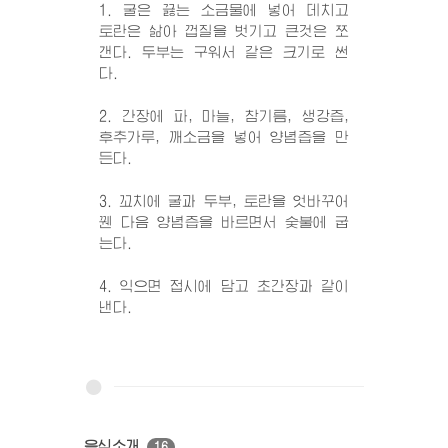
1. 굴은 끓는 소금물에 넣어 데치고
토란은 삶아 껍질을 벗기고 큰것은 쪼
갠다. 두부는 구워서 같은 크기로 썬
다.
2. 간장에 파, 마늘, 참기름, 생강즙,
후추가루, 깨소금을 넣어 양념즙을 만
든다.
3. 꼬치에 굴과 두부, 토란을 엇바꾸어
꿴 다음 양념즙을 바르면서 숯불에 굽
는다.
4. 익으면 접시에 담고 초간장과 같이
낸다.
음식소개
16