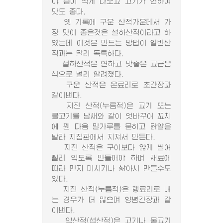
야 즙이 적게 나오고 고기가 연하여
맛도 좋다.
옛 기록에 구운 산적가운데서 가
장 맛이 좋은것은 설하산적이라고 하
였는데 이것은 만드는 방법이 일반산
적과는 달리 독특하다.
설하산적은 연하고 맛좋은 고급음
식으로 널리 알려졌다.
구운 산적은 온료리로 초간장과
같이낸다.
지진 산적(누름적)은 고기 또는
물고기를 남새와 같이 엇바꾸어 꼬치
에 꿴 다음 밀가루를 묻히고 닭알을
발라 지짐판에서 지져서 만든다.
지진 산적은 구이보다 얇게 썰어
빨리 익도록 만들어야 하며 재료에
따라 먼저 데치거나 삶아서 만들수도
있다.
지진 산적(누름적)은 랭료리로 내
는 경우가 더 많으며 양념간장과 같
이낸다.
약산적(섭산적)은 고기나 물고기