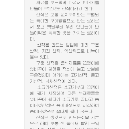
재료를 보드랍게 다져서 반대기를
만들어 구운것도 산적이라고 한다.
산적은 보통 꼬치구이와는 구별되
는 특이한 구이방법으로 만든 료리로
서 오랜 옛날부터 우리 인민들이 만
들어먹은 독특한 맛을 가지는 료리이
다.
산적은 만드는 방법에 따라 구운
산적, 지진 산적, 약산적으로 나누어
볼수 있다.
구운 산적은 음식재료를 꼬챙이에
엇바꾸어 꿴것을 적쇠에 놓고 숯불에
구운것인데 여기에는 고기산적, 물고
기산적, 남새산적이 있다.
소고기산적은 소고기부터 꼬챙이
에 꿰기 시작하여 다른 부재료들을
엇바꾸어 꿰다가 소고기로 끝나고 송
이버섯산적은 송이버섯으로 시작하여
송이버섯으로 끝나게 꿰여 굽는다.
산적은 생것으로 만드는것을 기본
으로 하며 보통 센 불에서 빨리 구워