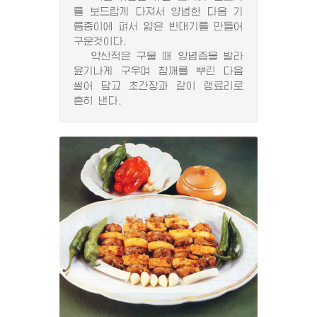
를 보드랍게 다져서 양념한 다음 기
름종이에 펴서 얇은 반대기를 만들어
구운것이다.
약산적은 구울 때 양념즙을 발라
윤기나게 구우며 참깨를 뿌린 다음
썰어 담고 초간장과 같이 랭료리로
흔히 낸다.