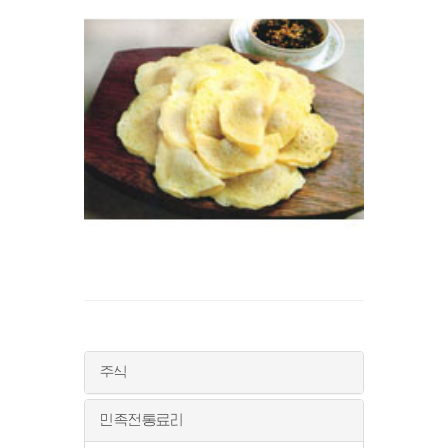
주식
민족전통료리