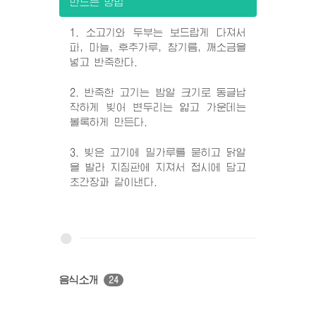
만드는 방법
1. 소고기와 두부는 보드랍게 다져서
파, 마늘, 후추가루, 참기름, 깨소금을
넣고 반죽한다.
2. 반죽한 고기는 밤알 크기로 동글납
작하게 빚어 변두리는 얇고 가운데는
볼록하게 만든다.
3. 빚은 고기에 밀가루를 묻히고 닭알
을 발라 지짐판에 지져서 접시에 담고
초간장과 같이낸다.
음식소개
24