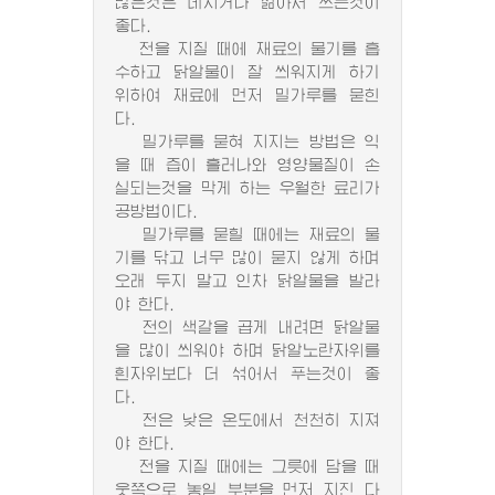
많은것은 데치거나 삶아서 쓰는것이
좋다.
전을 지질 때에 재료의 물기를 흡
수하고 닭알물이 잘 씌워지게 하기
위하여 재료에 먼저 밀가루를 묻힌
다.
밀가루를 묻혀 지지는 방법은 익
을 때 즙이 흘러나와 영양물질이 손
실되는것을 막게 하는 우월한 료리가
공방법이다.
밀가루를 묻힐 때에는 재료의 물
기를 닦고 너무 많이 묻지 않게 하며
오래 두지 말고 인차 닭알물을 발라
야 한다.
전의 색갈을 곱게 내려면 닭알물
을 많이 씌워야 하며 닭알노란자위를
흰자위보다 더 섞어서 푸는것이 좋
다.
전은 낮은 온도에서 천천히 지져
야 한다.
전을 지질 때에는 그릇에 담을 때
웃쪽으로 놓일 부분을 먼저 지진 다