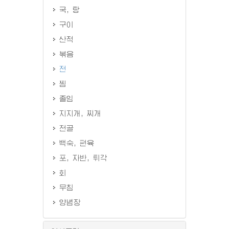
국, 탕
구이
산적
볶음
전
찜
졸임
지지개, 찌개
전골
백숙, 편육
포, 자반, 튀각
회
무침
양념장