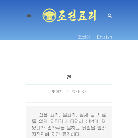
조선어 |
English
전
첫페지
료리소개
전은 고기, 물고기, 남새 등 재료
를 얇게 저미거나 다져서 양념에 재
웠다가 밀가루를 묻히고 닭알을 발라
지짐판에 지진 료리이다.