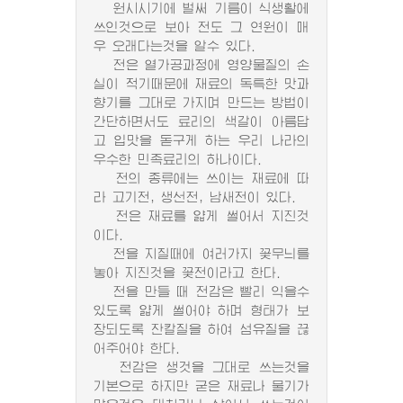
원시시기에 벌써 기름이 식생활에
쓰인것으로 보아 전도 그 연원이 매
우 오래다는것을 알수 있다.
전은 열가공과정에 영양물질의 손
실이 적기때문에 재료의 독특한 맛과
향기를 그대로 가지며 만드는 방법이
간단하면서도 료리의 색갈이 아름답
고 입맛을 돋구게 하는 우리 나라의
우수한 민족료리의 하나이다.
전의 종류에는 쓰이는 재료에 따
라 고기전, 생선전, 남새전이 있다.
전은 재료를 얇게 썰어서 지진것
이다.
전을 지질때에 여러가지 꽃무늬를
놓아 지진것을 꽃전이라고 한다.
전을 만들 때 전감은 빨리 익을수
있도록 얇게 썰어야 하며 형태가 보
장되도록 잔칼질을 하여 섬유질을 끊
어주어야 한다.
전감은 생것을 그대로 쓰는것을
기본으로 하지만 굳은 재료나 물기가