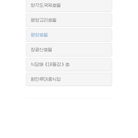
양각도국제호텔
평양고려호텔
평양호텔
창광산호텔
식당배《대동강》호
향만루대중식당