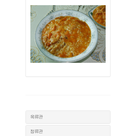
옥류관
청류관