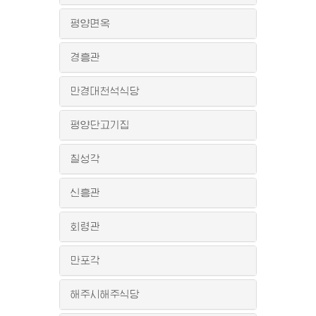
평양면옥
경흥관
만경대천석식당
평양단고기집
칠성각
신흥관
회령관
만포각
해주시해주식당