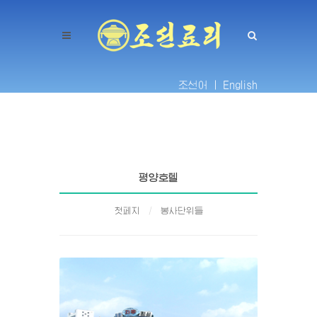
조선어 |
English
평양호텔
첫페지
봉사단위들