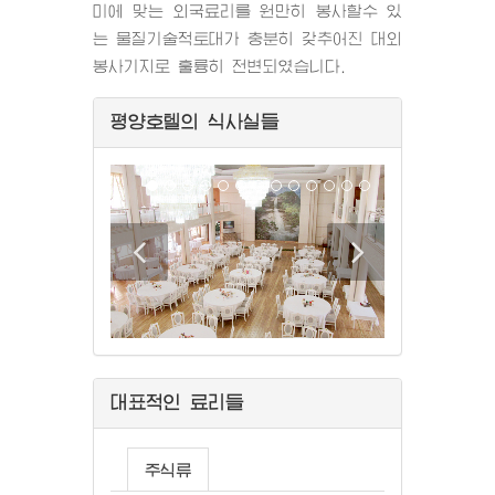
미에 맞는 외국료리를 원만히 봉사할수 있
는 물질기술적토대가 충분히 갖추어진 대외
봉사기지로 훌륭히 전변되였습니다.
평양호텔의 식사실들
대표적인 료리들
국, 탕,
주식류