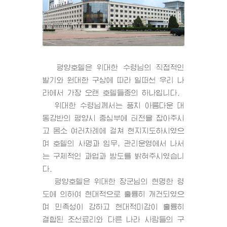
평양호텔은
위대한 수령님
의 직접적인
발기와 원대한 구상에 따라 일떠선 우리 나
라에서 가장 오랜 호텔들중의 하나입니다.
위대한 수령님
께서는 풍치 아름다운 대
동강반의 평양시 중심부에 터전을 잡아주시
고 몸소 여러차례에 걸쳐 현지지도하시였으
며 호텔의 사명과 임무, 관리운영에서 나서
는 구체적인 과업과 방도를 밝혀주시였습니
다.
평양호텔은
위대한 장군님
의 현명한 령
도에 의하여 현대적으로 훌륭히 개건되였으
며 민족성이 강하고 현대적미감이 훌륭히
결합된 조선료리와 다른 나라 사람들의 구