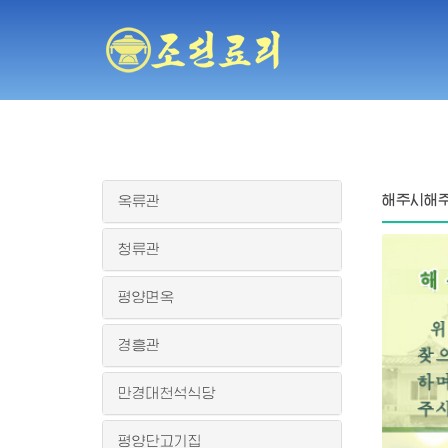
해주시해
옥류관
청류관
평양면옥
경흥관
만경대천석식당
평양단고기집