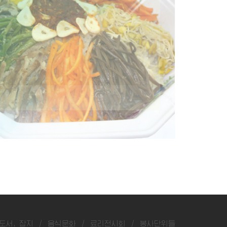
도서, 잡지
/
음식문화
/
료리전시회
/
봉사단위들