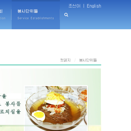
조선어 |
English
회
봉사단위들
tion
Service Establishments
첫페지
봉사단위들