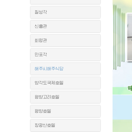
칠성각
신흥관
회령관
만포각
해주시해주식당
양각도국제호텔
평양고려호텔
평양호텔
창광산호텔