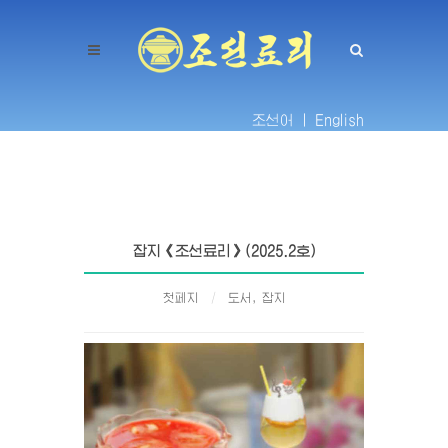
조선어 |
English
잡지《조선료리》(2025.2호)
첫페지
도서, 잡지