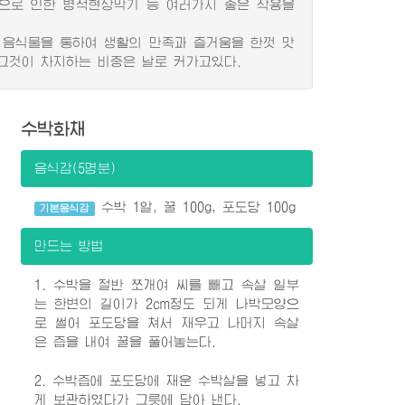
식으로 인한 병적현상막기 등 여러가지 좋은 작용을
음식물을 통하여 생활의 만족과 즐거움을 한껏 맛
그것이 차지하는 비중은 날로 커가고있다.
수박화채
음식감(5명분)
수박 1알, 꿀 100g, 포도당 100g
기본음식감
만드는 방법
1. 수박을 절반 쪼개여 씨를 빼고 속살 일부
는 한변의 길이가 2cm정도 되게 나박모양으
로 썰어 포도당을 쳐서 재우고 나머지 속살
은 즙을 내여 꿀을 풀어놓는다.
2. 수박즙에 포도당에 재운 수박살을 넣고 차
게 보관하였다가 그릇에 담아 낸다.