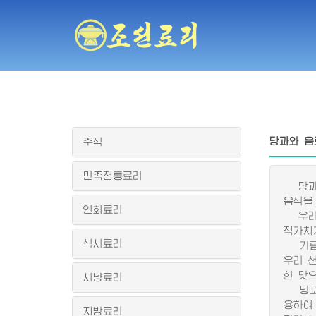
당과와 음
주식
민족전통료리
당과란
음식을
연회료리
우리 
적가치
식사료리
기름꿀과
우리 
한 맛
사냥료리
당과와
용하여
지방료리