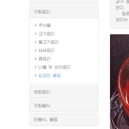
과가 
한다.
가정료리
달콤한
보려는
주식물
고기료리
물고기료리
남새료리
콩료리
나물 및 버섯료리
당과와 음료
보양료리
저장음식
단음식, 음료