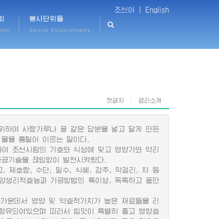
조선어 |
English
회
봉사단위들
tion
Service Establishments
첫페지
료리소개
하여 사탕가루나 꿀 같은 당분을 넣고 달게 만든
 물을 통털어 이르는 말이다.
여 조선사람의 기호와 식성에 맞고 영양가와 약리
가공기술을 끊임없이 발전시켜왔다.
 제호탕, 수단, 밀수, 식혜, 감주, 막걸리, 차 등
양생리적효능과 가공방법의 특이성, 독특하고 풍만
가운데서 영양 및 약효적가치가 높은 재료들을 리
함유되여있으며 따라서 입맛이 특별히 좋고 영양효