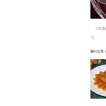
수박즙에 
음식소개