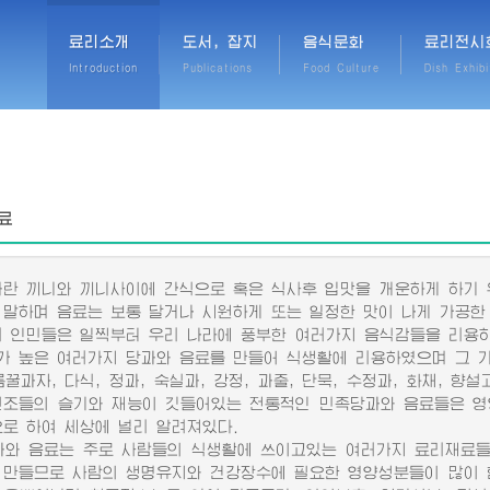
료리소개
도서, 잡지
음식문화
료리전시
Introduction
Publications
Food Culture
Dish Exhibi
료
 끼니와 끼니사이에 간식으로 혹은 식사후 입맛을 개운하게 하기 위
 말하며 음료는 보통 달거나 시원하게 또는 일정한 맛이 나게 가공한
인민들은 일찍부터 우리 나라에 풍부한 여러가지 음식감들을 리용하
가 높은 여러가지 당과와 음료를 만들어 식생활에 리용하였으며 그 
자, 다식, 정과, 숙실과, 강정, 과줄, 단묵, 수정과, 화채, 향설고,
선조들의 슬기와 재능이 깃들어있는 전통적인 민족당과와 음료들은 영
으로 하여 세상에 널리 알려져있다.
 음료는 주로 사람들의 식생활에 쓰이고있는 여러가지 료리재료들
 만들므로 사람의 생명유지와 건강장수에 필요한 영양성분들이 많이 